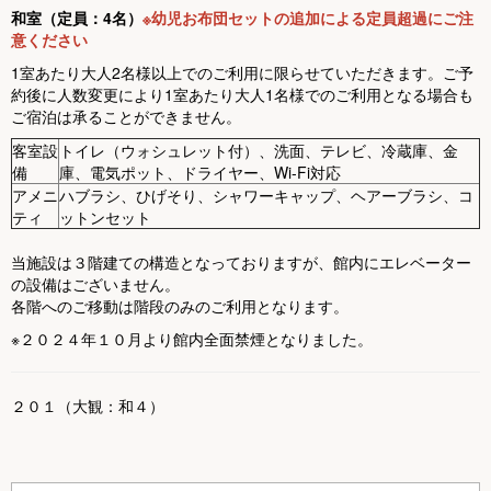
和室（定員：4名）
※幼児お布団セットの追加による定員超過にご注
意ください
1室あたり大人2名様以上でのご利用に限らせていただきます。ご予
約後に人数変更により1室あたり大人1名様でのご利用となる場合も
ご宿泊は承ることができません。
客室設
トイレ（ウォシュレット付）、洗面、テレビ、冷蔵庫、金
備
庫、電気ポット、ドライヤー、Wi-Fi対応
アメニ
ハブラシ、ひげそり、シャワーキャップ、ヘアーブラシ、コ
ティ
ットンセット
当施設は３階建ての構造となっておりますが、館内にエレベーター
の設備はございません。
各階へのご移動は階段のみのご利用となります。
※２０２４年１０月より館内全面禁煙となりました。
２０１（大観：和４）