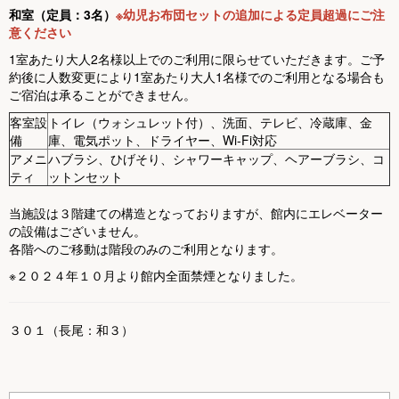
和室（定員：3名）
※幼児お布団セットの追加による定員超過にご注
意ください
1室あたり大人2名様以上でのご利用に限らせていただきます。ご予
約後に人数変更により1室あたり大人1名様でのご利用となる場合も
ご宿泊は承ることができません。
客室設
トイレ（ウォシュレット付）、洗面、テレビ、冷蔵庫、金
備
庫、電気ポット、ドライヤー、Wi-Fi対応
アメニ
ハブラシ、ひげそり、シャワーキャップ、ヘアーブラシ、コ
ティ
ットンセット
当施設は３階建ての構造となっておりますが、館内にエレベーター
の設備はございません。
各階へのご移動は階段のみのご利用となります。
※２０２４年１０月より館内全面禁煙となりました。
３０１（長尾：和３）