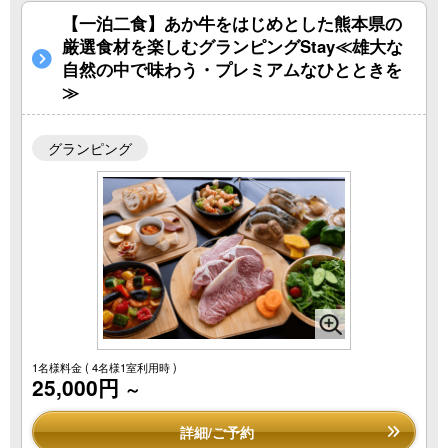
【一泊二食】あか牛をはじめとした熊本県の
厳選食材を楽しむグランピングStay≪雄大な
自然の中で味わう・プレミアムなひとときを
≫
グランピング
1名様料金
( 4名様1室利用時 )
25,000円
～
詳細/ご予約