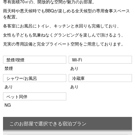
専有面積70㎡の、開放的な空間が魅力のお部屋。
vi
xt
雨天時や悪天候時でもBBQが楽しめる全天候型の専用食事スペース
o
を配置。
u
各客室にお風呂にトイレ、キッチンと水回りも完備しており、
s
女性も子どもも気兼ねなくグランピングを楽しんで頂けるよう、
充実の専用設備と完全プライベート空間をご用意しております。
禁煙/喫煙
Wi-Fi
禁煙
あり
シャワー/お風呂
冷蔵庫
あり
あり
ペット同伴
NG
このお部屋で選択できる宿泊プラン