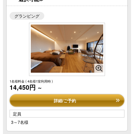
グランピング
1名様料金
( 4名様1室利用時 )
14,450円
～
詳細/ご予約
定員
3～7名様