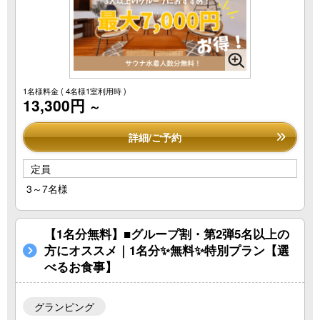
1名様料金
( 4名様1室利用時 )
13,300円
～
詳細/ご予約
定員
3～7名様
【1名分無料】■グループ割・第2弾5名以上の
方にオススメ｜1名分✨無料✨特別プラン【選
べるお食事】
グランピング