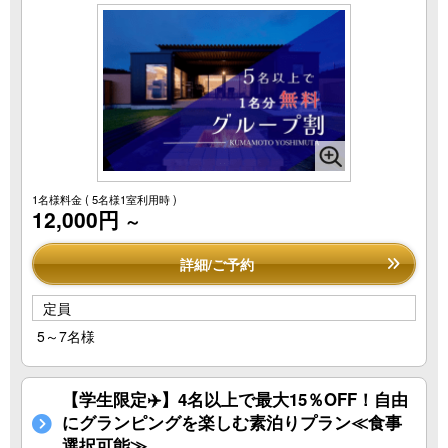
1名様料金
( 5名様1室利用時 )
12,000円
～
詳細/ご予約
定員
5～7名様
【学生限定✈️】4名以上で最大15％OFF！自由
にグランピングを楽しむ素泊りプラン≪食事
選択可能≫