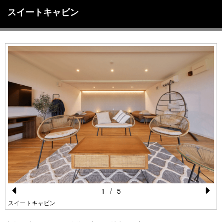
スイートキャビン
1
/
5
Pr
N
スイートキャビン
e
e