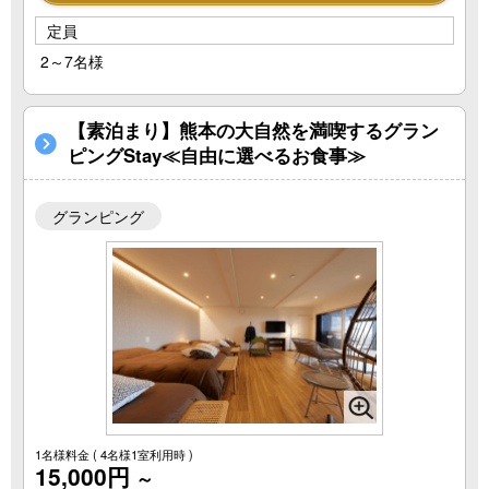
定員
2～7名様
【素泊まり】熊本の大自然を満喫するグラン
ピングStay≪自由に選べるお食事≫
グランピング
1名様料金
( 4名様1室利用時 )
15,000円
～