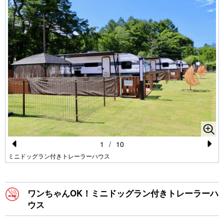
1
/
10
Pr
N
ミニドッグラン付きトレーラーハウス
e
e
vi
xt
ワンちゃんOK！ミニドッグラン付きトレーラーハ
o
ウス
u