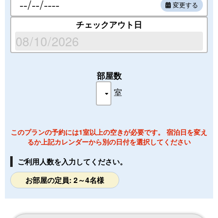
変更する
ホットサンド、サラダ、スープ、ヨーグルト、ジュー
ス、コーヒー
チェックアウト日
✼••┈┈┈┈┈┈┈┈┈┈┈┈┈┈┈┈┈┈••✼
◆チェックイン/チェックアウト◆
15：00～18：00/8:00～10：00
部屋数
チェックインは管理棟内受付で行います。
室
◆アメニティ/設備/備品◆
バスタオル/フェイスタオル/バスマット/ハンドタオル/ケトル/冷
蔵庫/ウォッシュタオル/クレンジング/洗顔/ボディーソープ/シャ
このプランの予約には1室以上の空きが必要です。 宿泊日を変え
ンプー/リンス・コンディショナー/プロジェクター/レコードプレ
るか上記カレンダーから別の日付を選択してください
ーヤー
ご利用人数を入力してください。
歯ブラシはフロントにご用意しております。
お部屋の定員: 2～4名様