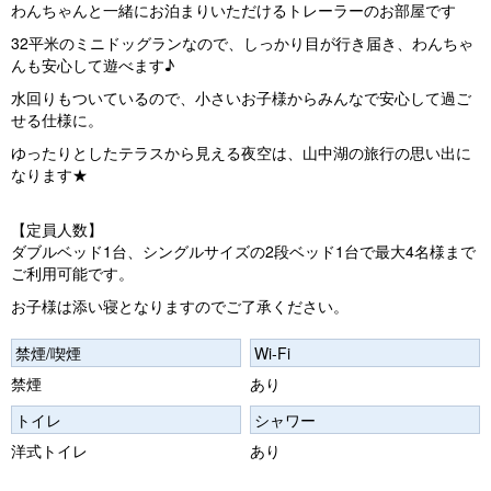
わんちゃんと一緒にお泊まりいただけるトレーラーのお部屋です
s
32平米のミニドッグランなので、しっかり目が行き届き、わんちゃ
んも安心して遊べます♪
水回りもついているので、小さいお子様からみんなで安心して過ご
せる仕様に。
ゆったりとしたテラスから見える夜空は、山中湖の旅行の思い出に
なります★
【定員人数】
ダブルベッド1台、シングルサイズの2段ベッド1台で最大4名様まで
ご利用可能です。
お子様は添い寝となりますのでご了承ください。
禁煙/喫煙
Wi-Fi
禁煙
あり
トイレ
シャワー
洋式トイレ
あり