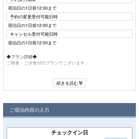
宿泊日の1日前12:00まで
予約の変更受付可能日時
宿泊日の1日前12:00まで
キャンセル受付可能日時
宿泊日の1日前12:00まで
◆プラン詳細◆
ご朝食・ご夕食付のプランでございます。
※食材の仕入れ状況に応じてメニューは変更の可能性がございま
す。ご承知おきくださいませ。
続きを読む
✼••┈┈┈┈┈┈┈┈┈┈┈┈┈┈┈┈┈┈••✼
【ご夕食】
BBQ（国産牛ロース、USA産牛カルビ、国産豚肩ロー
ご宿泊内容の入力
ス、ソーセージ、国産サーロインステーキ）、シーフー
ド、野菜の盛り合わせ、サラダ、飯盒炊飯
✼••┈┈┈┈┈┈┈┈┈┈┈┈┈┈┈┈┈┈••✼
チェックイン日
【ご朝食】