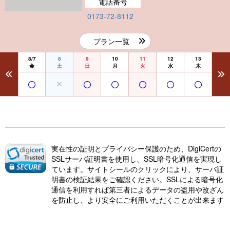
電話番号
0173-72-8112
プラン一覧
8/7
8
9
10
11
12
13
金
土
日
月
火
水
木
実在性の証明とプライバシー保護のため、DigiCertの
SSLサーバ証明書を使用し、SSL暗号化通信を実現し
ています。サイトシールのクリックにより、サーバ証
明書の検証結果をご確認ください。SSLによる暗号化
通信を利用すれば第三者によるデータの盗用や改ざん
を防止し、より安全にご利用いただくことが出来ます