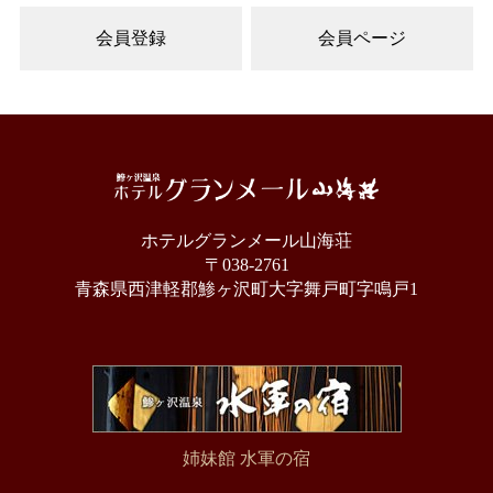
会員登録
会員ページ
ホテルグランメール山海荘
〒038-2761
青森県西津軽郡鯵ヶ沢町大字舞戸町字鳴戸1
姉妹館 水軍の宿