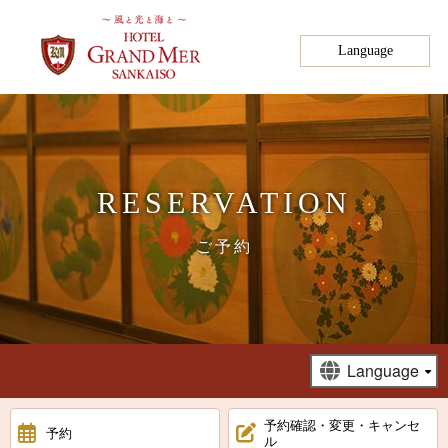
Language
English
한국어
中文简体
トップ
中文繁體
RESERVATION
魅力&過ごし方
香港繁體
ภาษาไทย
料理
ご予約
温泉
客室
館内施設
予約確認・変更・キャンセ
予約
ベストレート保証
ル