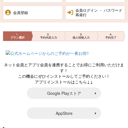
会員ログイン ・ パスワード
ペットと泊まれる宿
会員登録
再発行
周辺観光
1
2
3
4
プラン選択
予約内容入力
個人情報入力
予約完了
アクセス
お問い合わせ
ネット会員とアプリ会員を連携することでお得にご利用いただけま
す！
Language
この機会にぜひインストールしてご予約ください！
アプリインストールはこちら↓↓
English
한국어
Google Playストア
中文简体
中文繁體
香港繁體
ภาษาไทย
AppStore