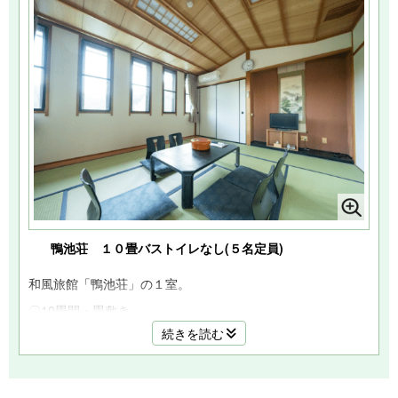
鴨池荘 １０畳バストイレなし(５名定員)
和風旅館「鴨池荘」の１室。
〇10畳間・畳敷き
続きを読む
〇バス・トイレなし(洗面所あり)
〇5名定員((未就学児/添寝)はカウントなし)
２階南側のお部屋で窓が大きく日当たりが良く、