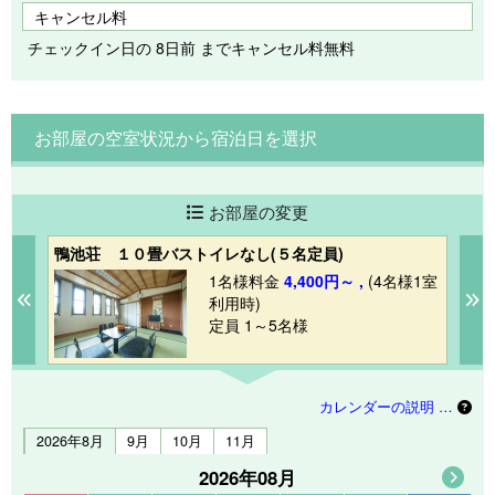
キャンセル料
チェックイン日の 8日前 までキャンセル料無料
お部屋の空室状況から宿泊日を選択
お部屋の変更
鴨池荘 １０畳バストイレなし(５名定員)
鴨
1室
1名様料金
4,400円～ ,
(4名様1室
Previous
N
利用時)
定員 1～5名様
カレンダーの説明 …
2026年8月
9月
10月
11月
2026年08月