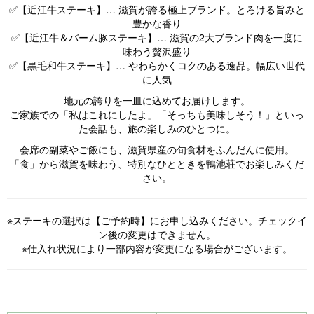
✅【近江牛ステーキ】… 滋賀が誇る極上ブランド。とろける旨みと
豊かな香り
✅【近江牛＆バーム豚ステーキ】… 滋賀の2大ブランド肉を一度に
味わう贅沢盛り
✅【黒毛和牛ステーキ】… やわらかくコクのある逸品。幅広い世代
に人気
地元の誇りを一皿に込めてお届けします。
ご家族での「私はこれにしたよ」「そっちも美味しそう！」といっ
た会話も、旅の楽しみのひとつに。
会席の副菜やご飯にも、滋賀県産の旬食材をふんだんに使用。
「食」から滋賀を味わう、特別なひとときを鴨池荘でお楽しみくだ
さい。
※ステーキの選択は【ご予約時】にお申し込みください。チェックイ
ン後の変更はできません。
※仕入れ状況により一部内容が変更になる場合がございます。