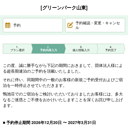
[グリーンパーク山東]
予約確認・変更・キャンセ
予約
ル
1
2
3
4
プラン選択
予約内容入力
個人情報入力
予約完了
この度、誠に勝手ながら下記の期間におきまして、団体法人様によ
る超長期連泊のご予約を頂戴いたしました。
それに伴い、同期間中の一般のお客様の新規ご予約受付およびご宿
泊を一時停止させていただきます。
鴨池荘でのご宿泊をご検討いただいておりましたお客様には、多大
なるご迷惑とご不便をおかけいたしますことを深くお詫び申し上げ
ます。
■ 予約停止期間 2026年12月20日 〜 2027年3月31日