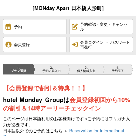
[MONday Apart 日本橋人形町]
予約確認・変更・キャンセ
予約
ル
会員ログイン ・ パスワード
会員登録
再発行
1
2
3
4
プラン選択
予約内容入力
個人情報入力
予約完了
【会員登録で割引＆特典！！】
hotel Monday Ｇroupは
会員登録初回から10%
の割引＆14時アーリーチェックイン
このページは日本語利用のお客様向けです ※ご予約にはフリガナ入
力が必要です。
日本語以外でのご予約はこちら ＞
Reservation for International