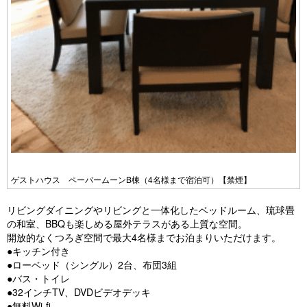
e
e
vi
xt
o
u
s
ゲストハウス ペーパームーンB棟（4名様まで宿泊可）【禁煙】
リビングダイニングやリビングと一体化したベッドルーム、琉球畳
の和室、BBQも楽しめる屋外テラスがある上質な空間。
開放的なくつろぎ空間で最大4名様までお泊まりいただけます。
●キッチン付き
●ローベッド（シングル）2台、布団3組
●バス・トイレ
●32インチTV、DVDビデオデッキ
●無料Wi-fi