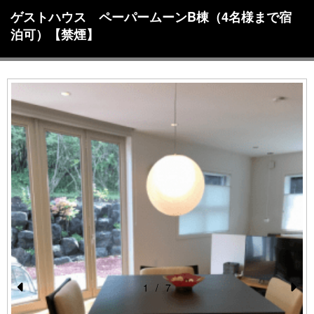
ゲストハウス ペーパームーンB棟（4名様まで宿
泊可）【禁煙】
1
/
7
Pr
N