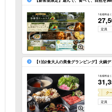
【新客室限定】遊んで、食べて、自然を満
1名様料金
(
27,
定員
【1泊2食大人の美食グランピング】火鍋
1名様料金
(
31,
ク
定員