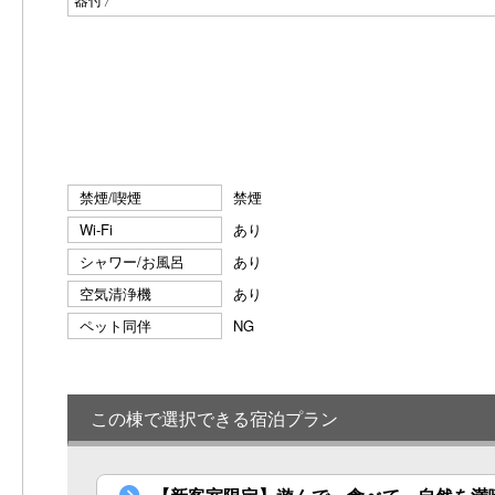
e
vi
o
u
s
禁煙/喫煙
禁煙
Wi-Fi
あり
シャワー/お風呂
あり
空気清浄機
あり
ペット同伴
NG
この棟で選択できる宿泊プラン