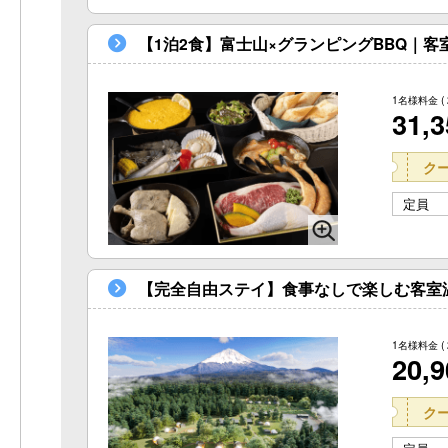
【1泊2食】富士山×グランピングBBQ｜
1名様料金
(
31,
ク
定員
【完全自由ステイ】食事なしで楽しむ客室
1名様料金
(
20,
ク