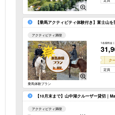
定員
【乗馬アクティビティ体験付き】富士山を
アクティビティ満喫
1名様料金
(
31,
ク
定員
乗馬体験プラン
【10月末まで】山中湖クルーザー貸切｜Ma
アクティビティ満喫