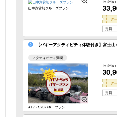
1名様料金
(
33,
山中湖貸切クルーズプラン
ク
定員
【バギーアクティビティ体験付き】富士山パノ
アクティビティ満喫
1名様料金
(
30,
ク
定員
ATV・SxSバギープラン