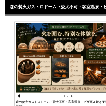
森の焚火ガストロドーム〈愛犬不可・客室温泉・
1
/
4
Pr
壷＆燻製
森の焚火ガストロドーム〈愛犬不可・客室温泉・ピザ窯＆焼き芋
器付〉