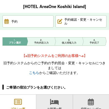
[HOTEL AreaOne Koshiki Island]
予約確認・変更・キャンセ
予約
ル
1
2
3
4
プラン選択
予約内容入力
個人情報入力
予約完了
【※旧予約システムをご利用のお客様へ※】
旧予約システムからのご予約の予約照会・変更・キャンセルにつき
ましては
こちら
からご確認いただけます。
ご希望の宿泊プランをお選びください。
プラン一覧
お部屋一覧
空室カレンダー