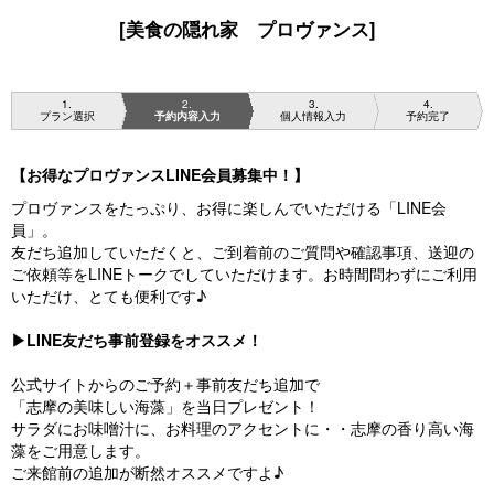
[美食の隠れ家 プロヴァンス]
1
2
3
4
プラン選択
予約内容入力
個人情報入力
予約完了
【お得なプロヴァンスLINE会員募集中！】
プロヴァンスをたっぷり、お得に楽しんでいただける「LINE会
員」。
友だち追加していただくと、ご到着前のご質問や確認事項、送迎の
ご依頼等をLINEトークでしていただけます。お時間問わずにご利用
いただけ、とても便利です♪
▶︎LINE友だち事前登録をオススメ！
公式サイトからのご予約＋事前友だち追加で
「志摩の美味しい海藻」を当日プレゼント！
サラダにお味噌汁に、お料理のアクセントに・・志摩の香り高い海
藻をご用意します。
ご来館前の追加が断然オススメですよ♪