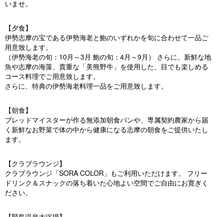
いませ。
【夕食】
伊勢志摩の宝である伊勢海老と鮑のいずれかを旬に合わせて一品ご
用意致します。
（伊勢海老の旬：10月～3月 鮑の旬：4月～9月） さらに、新鮮な地
魚や志摩の海藻、貴重な「美熊野牛」を使用した、目でも楽しめる
コース料理でご用意致します。
さらに、特典の伊勢海老料理一品をご用意致します。
【朝食】
ブレッドマイスターが作る無添加朝食パンや、専属契約農家から届
く新鮮なお野菜で体の中から健康になる志摩の朝食をご提供いたし
ます。
【クラブラウンジ】
クラブラウンジ「SORA COLOR」もご利用いただけます。 フリー
ドリンク＆スナックの落ち着いた心地よい空間でご自由にお寛ぎく
ださい。
【賢島温泉大浴場】