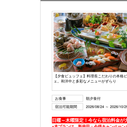
【夕食ビュッフェ】料理長こだわりの本格
ェ。和洋中と多彩なメニューがずらり
お食事
朝夕食付
宿泊可能期間
2026/08/24 ～ 2026/10/2
日曜～木曜限定！今なら宿泊料金が大
※本プランは、新発田・今得キャンペーン