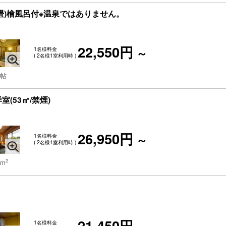
5畳)檜風呂付※温泉ではありません。
22,550円
1名様料金
～
( 2名様1室利用時 )
 帖
(53㎡/禁煙)
26,950円
1名様料金
～
( 2名様1室利用時 )
2
 m
21,450円
1名様料金