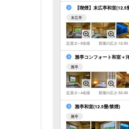
【喫煙】末広亭和室(12.
末広亭
定員:2～6名様
部屋の広さ:12.50
雅亭コンフォート和室＋洋室
雅亭
定員:2～4名様
部屋の広さ:53.00
雅亭和室(12.5畳/禁煙)
雅亭