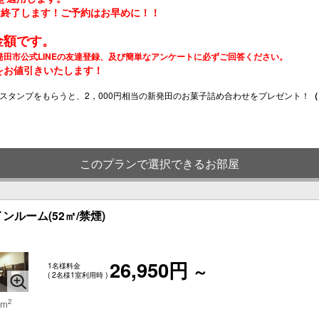
は終了します！ご予約はお早めに！！
金額です。
発田市公式LINEの友達登録、及び簡単なアンケートに必ずご回答ください。
をお値引きいたします！
スタンプをもらうと、2，000円相当の新発田のお菓子詰め合わせをプレゼント！
（
このプランで選択できるお部屋
ルーム(52㎡/禁煙)
26,950円
1名様料金
～
( 2名様1室利用時 )
2
 m