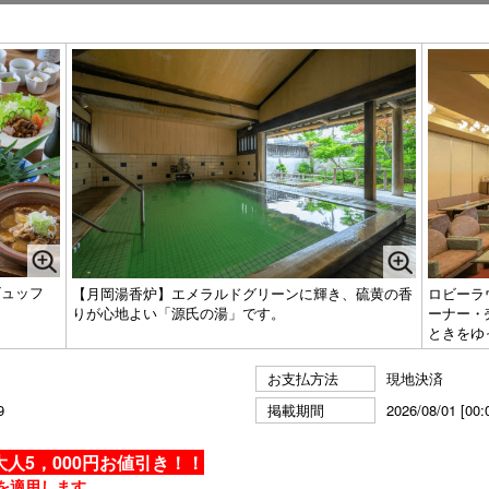
ビュッフ
【月岡湯香炉】エメラルドグリーンに輝き、硫黄の香
ロビーラ
りが心地よい「源氏の湯」です。
ーナー・
ときをゆ
お支払方法
現地決済
9
掲載期間
2026/08/01 [00:
人5，000円お値引き！！
を適用します。