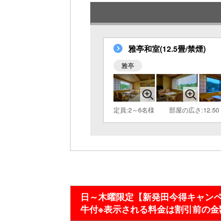
雅亭和室(12.5畳/禁煙)
雅亭
定員:2～6名様
部屋の広さ:12.50
日～木曜限定【新発田今得キャン
牛付※表示される料金は割引前の金