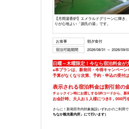
【月岡湯香炉】エメラルドグリーンに輝き
りが心地よい「源氏の湯」です。
お食事
朝夕食付
宿泊可能期間
2026/08/31 ～ 2026/09/0
日曜～木曜限定！今なら宿泊料金が大
※本プランは、新発田・今得キャンペーン
予算がなくなり次第、予約・申込の受付
表示される宿泊料金は割引前の
チェックイン時にお渡しするQRコードから、新
お会計時、大人お１人様につき5，000円
さらに！新発田市内対象施設いずれかのご利用で
ちなか観光案内所」にて行います）