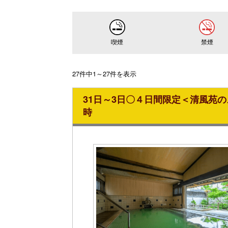
喫煙
禁煙
27件中1～27件を表示
31日～3日〇４日間限定＜清風苑の
時