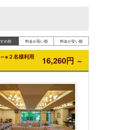
すめ順
料金が高い順
料金が安い順
円～※２名様利用
16,260円
～