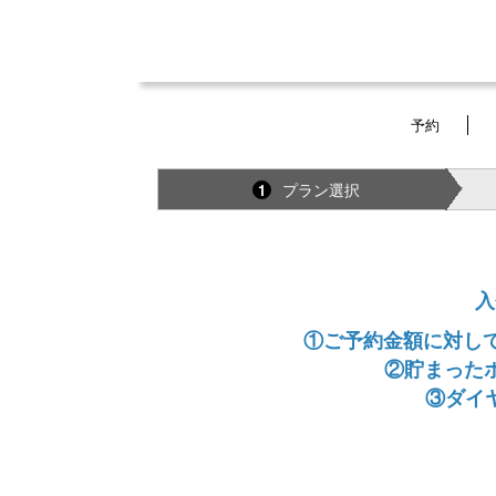
予約
プラン選択
1
入
①ご予約金額に対して
②貯まった
③ダイ