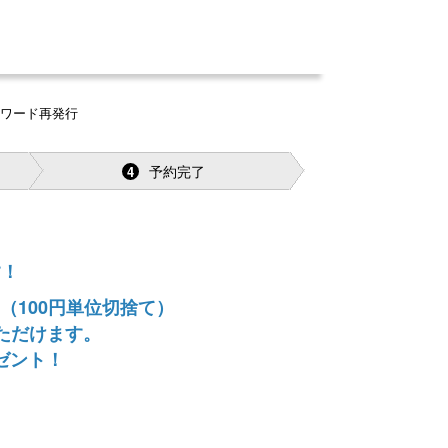
スワード再発行
予約完了
4
す！
（100円単位切捨て）
ただけます。
ゼント！