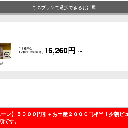
このプランで選択できるお部屋
16,260円
1名様料金
～
( 2名様1室利用時 )
 帖
ペーン】５０００円引＋お土産２０００円相当！夕朝ビュ
額です。