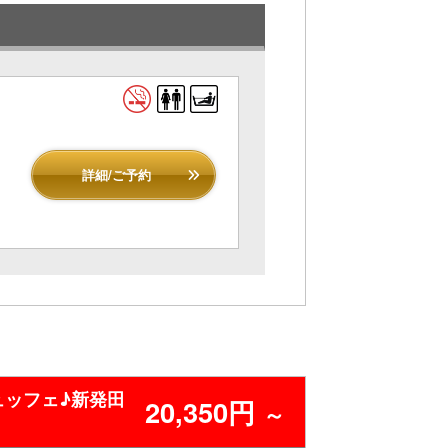
詳細/ご予約
ッフェ♪新発田
20,350円
～