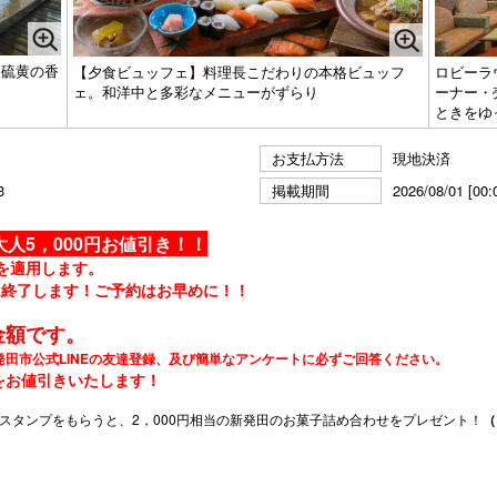
、硫黄の香
【夕食ビュッフェ】料理長こだわりの本格ビュッフ
ロビーラ
ェ。和洋中と多彩なメニューがずらり
ーナー・
ときをゆ
お支払方法
現地決済
3
掲載期間
2026/08/01 [00:
人5，000円お値引き！！
を適用します。
は終了します！ご予約はお早めに！！
金額です。
発田市公式LINEの友達登録、及び簡単なアンケートに必ずご回答ください。
をお値引きいたします！
スタンプをもらうと、2，000円相当の新発田のお菓子詰め合わせをプレゼント！
（