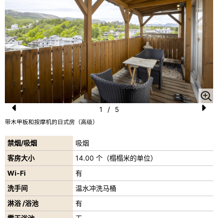
1
/
5
Pr
N
带木甲板和按摩机的日式房（高级）
e
e
禁烟/吸烟
吸烟
vi
xt
客房大小
14.00 个（榻榻米的单位）
o
Wi-Fi
有
u
洗手间
温水冲洗马桶
s
淋浴 /浴池
有