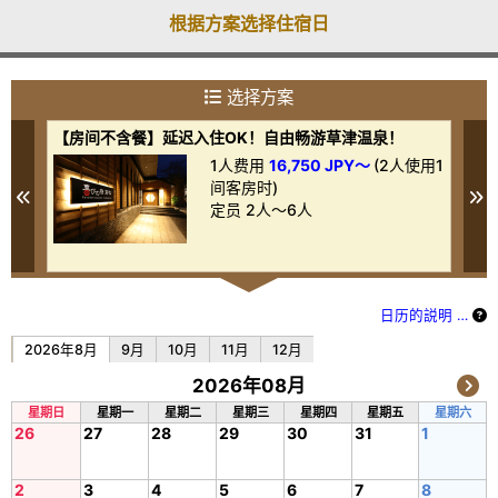
根据方案选择住宿日
选择方案
【房间不含餐】延迟入住OK！自由畅游草津温泉！
【
泉
用1
1人费用
16,750 JPY～
(2人使用1
间客房时)
Previous
N
定员 2人～6人
日历的説明 …
2026年8月
9月
10月
11月
12月
2026年08月
星期日
星期一
星期二
星期三
星期四
星期五
星期六
26
27
28
29
30
31
1
2
3
4
5
6
7
8