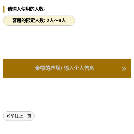
每分钟有1,400升温泉水涌出，遍布宽阔的河床，形成一条热水
请输入使用的人数。
河，形成瀑布和池塘的奇幻景观。
《大泷之汤》：距离酒店步行约1分钟
客房的限定人数: 2人～6人
可以享受草津自古就有的传统“泡濑汤”的当日往返温泉设施，有不
同温度的浴池。 “淡汤”是一种老式的沐浴方法，温泉水在浴缸周围
循环，使浴缸自然冷却到适当的温度，而不用水稀释温泉成分。
■其他■
*此方案的入住时间为14:00，因此请提早抵达，并在汤畑和温泉
街散步（我们将把您的汽车和行李寄存给您）！
*如果您驾车前来，请直接前往前门。放下行李后，工作人员将引
金额的確認/ 输入个人信息
导您前往停车场。冬季有下雪的危险，因此请准备冬季轮胎和防滑
装备。
前往上一页