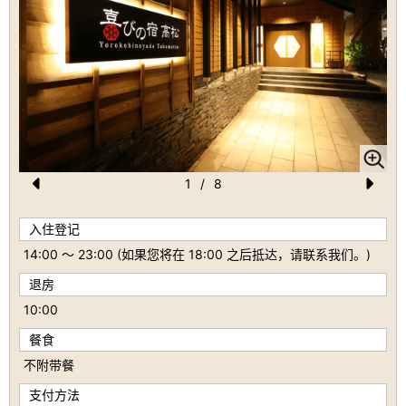
1
/
8
Pr
N
入住登记
e
e
14:00 ～ 23:00 (如果您将在 18:00 之后抵达，请联系我们。)
vi
xt
退房
o
10:00
u
餐食
s
不附带餐
支付方法