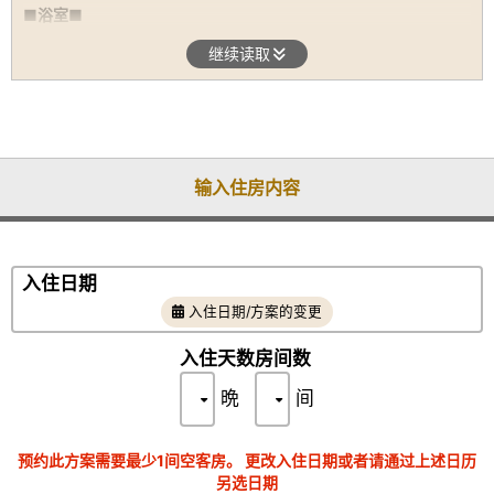
■浴室■
酒店的大浴场、露天浴池、包租浴池、各房间的半露天浴池均使用
继续读取
源泉水。另外，大浴场的温泉水每天更换，让您可以享受到最新
鲜、最纯净的温泉水。 （深夜男女互换）4：00不能洗澡。
《春天的品质（Yubatake来源）》
酸性/含硫硫酸铝/氯化物温泉（硫化氢型）（酸性低渗高温泉）
PH2.08
输入住房内容
■房间■
我们提供各种适合您的预算和客人数量的客房，包括于 2023 年 4
月开业的新客房“Tenkyumi”和“Tamayu”，配有私人露天浴池和桑
拿浴室。对于看不到位置的房间或紧凑的房间，预算更合理。
入住日期
■ 地区旅游信息■
“日本三大名汤”之一的草津温泉，以其高效的温泉和漫步迷人的温
入住日期/方案的变更
泉小镇的魅力而闻名。所有景点都在酒店的步行范围内。漫步其
入住天数
房间数
中，不仅可以游览温泉，还可以品尝温泉美食。
《Yubatake》：距离酒店步行约4分钟
晩
间
这个温泉位于温泉小镇的中心，是草津旅游业的象征，每分钟涌出
4000升温泉水。全年升起的蒸汽令人惊叹，让您感受到大地的能
量。千万不要错过灯光璀璨的夜景！
预约此方案需要最少1间空客房。 更改入住日期或者请通过上述日历
另选日期
《西之河原公园》：距离酒店步行约15分钟