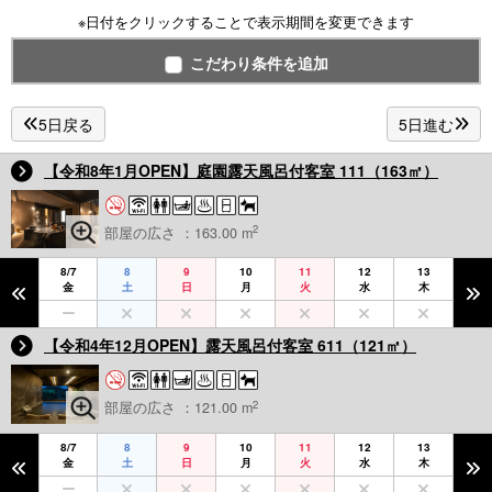
※日付をクリックすることで表示期間を変更できます
こだわり条件を追加
5日戻る
5日進む
【令和8年1月OPEN】庭園露天風呂付客室 111（163㎡）
2
部屋の広さ ：163.00 m
8/7
8
9
10
11
12
13
金
土
日
月
火
水
木
【令和4年12月OPEN】露天風呂付客室 611（121㎡）
2
部屋の広さ ：121.00 m
8/7
8
9
10
11
12
13
金
土
日
月
火
水
木