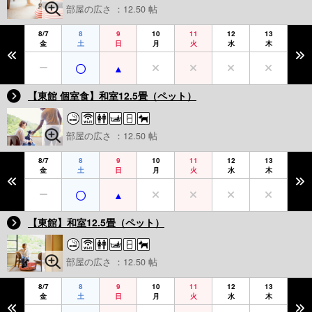
部屋の広さ ：12.50 帖
8/7
8
9
10
11
12
13
金
土
日
月
火
水
木
【東館 個室食】和室12.5畳（ペット）
部屋の広さ ：12.50 帖
8/7
8
9
10
11
12
13
金
土
日
月
火
水
木
【東館】和室12.5畳（ペット）
部屋の広さ ：12.50 帖
8/7
8
9
10
11
12
13
金
土
日
月
火
水
木