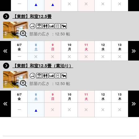
【東館】和室12.5畳
部屋の広さ ：12.50 帖
8/7
8
9
10
11
12
13
金
土
日
月
火
水
木
【東館】和室12.5畳（素泊り）
部屋の広さ ：12.50 帖
8/7
8
9
10
11
12
13
金
土
日
月
火
水
木