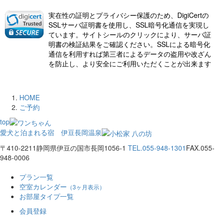
実在性の証明とプライバシー保護のため、DigiCertの
SSLサーバ証明書を使用し、SSL暗号化通信を実現し
ています。サイトシールのクリックにより、サーバ証
明書の検証結果をご確認ください。SSLによる暗号化
通信を利用すれば第三者によるデータの盗用や改ざん
を防止し、より安全にご利用いただくことが出来ます
HOME
ご予約
top
愛犬と泊まれる宿 伊豆長岡温泉
〒410-2211
静岡県伊豆の国市長岡1056-1
TEL.055-948-1301
FAX.055-
948-0006
プラン一覧
空室カレンダー
（3ヶ月表示）
お部屋タイプ一覧
会員登録