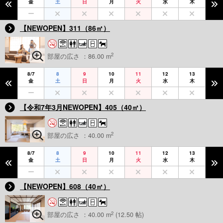
金
土
日
月
火
水
木
【NEWOPEN】311（86㎡）
2
部屋の広さ ：86.00 m
8/7
8
9
10
11
12
13
金
土
日
月
火
水
木
【令和7年3月NEWOPEN】405（40㎡）
2
部屋の広さ ：40.00 m
8/7
8
9
10
11
12
13
金
土
日
月
火
水
木
【NEWOPEN】608（40㎡）
2
部屋の広さ ：40.00 m
(12.50 帖)