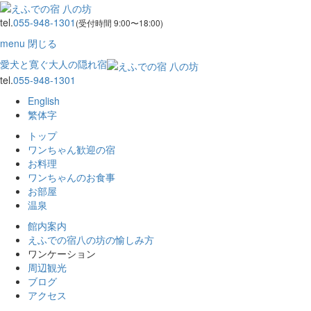
tel.
055-948-1301
(受付時間 9:00〜18:00)
menu
閉じる
愛犬と寛ぐ大人の隠れ宿
tel.
055-948-1301
English
繁体字
トップ
ワンちゃん歓迎の宿
お料理
ワンちゃんのお食事
お部屋
温泉
館内案内
えふでの宿八の坊の愉しみ方
ワンケーション
周辺観光
ブログ
アクセス