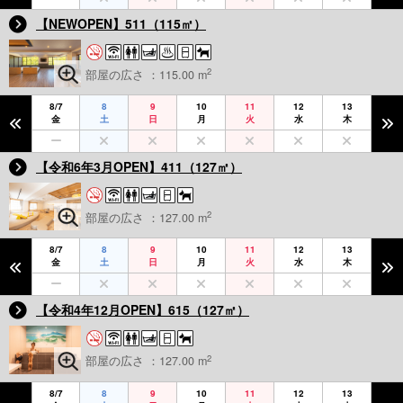
【NEWOPEN】511（115㎡）
2
部屋の広さ ：115.00 m
8/7
8
9
10
11
12
13
金
土
日
月
火
水
木
【令和6年3月OPEN】411（127㎡）
2
部屋の広さ ：127.00 m
8/7
8
9
10
11
12
13
金
土
日
月
火
水
木
【令和4年12月OPEN】615（127㎡）
2
部屋の広さ ：127.00 m
8/7
8
9
10
11
12
13