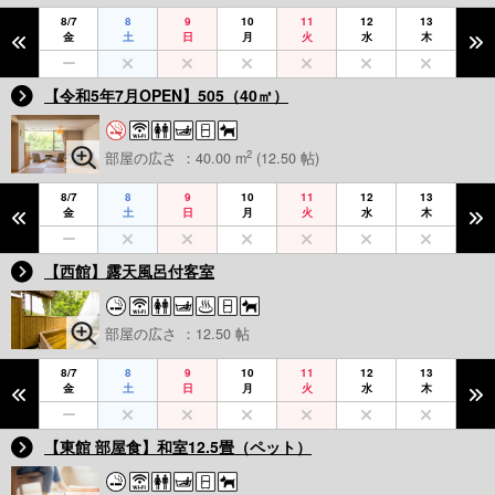
8/7
8
9
10
11
12
13
金
土
日
月
火
水
木
【令和5年7月OPEN】505（40㎡）
2
部屋の広さ ：40.00 m
(12.50 帖)
8/7
8
9
10
11
12
13
金
土
日
月
火
水
木
【西館】露天風呂付客室
部屋の広さ ：12.50 帖
8/7
8
9
10
11
12
13
金
土
日
月
火
水
木
【東館 部屋食】和室12.5畳（ペット）