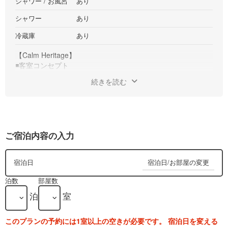
シャワー / お風呂
あり
シャワー
あり
冷蔵庫
あり
【Calm Heritage】
◾️客室コンセプト
日本の手仕事と北欧の名作が響き合う、約52㎡の客室。
続きを読む
時代と土地を越えた美意識が、穏やかな居心地を生み出しま
す。
◾️客室について
・ザ・コンランショップがデザイン監修した唯一無二の客室
ご宿泊内容の入力
・部屋サイズ：52m2
・セミダブルベッド×2台（3名以上でご利用の際はエキストラ
ベッドをご用意いたします）
宿泊日/お部屋の変更
宿泊日
・浴槽付きバスルーム
・独立洗面台
泊数
部屋数
・洋式トイレ
泊
室
・テレビ
◾️アメニティ
このプランの予約には1室以上の空きが必要です。 宿泊日を変える
・シャンプー、コンディショナー、ボディソープ、バスタオ