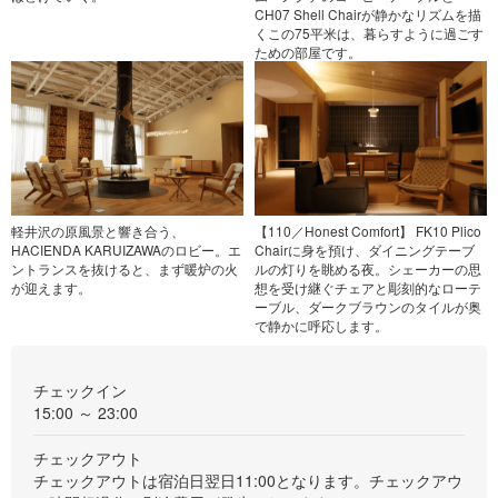
CH07 Shell Chairが静かなリズムを描
くこの75平米は、暮らすように過ごす
ための部屋です。
軽井沢の原風景と響き合う、
【110／Honest Comfort】 FK10 Plico
HACIENDA KARUIZAWAのロビー。エ
Chairに身を預け、ダイニングテーブ
ントランスを抜けると、まず暖炉の火
ルの灯りを眺める夜。シェーカーの思
が迎えます。
想を受け継ぐチェアと彫刻的なローテ
ーブル、ダークブラウンのタイルが奥
で静かに呼応します。
チェックイン
15:00 ～ 23:00
チェックアウト
チェックアウトは宿泊日翌日11:00となります。チェックアウ