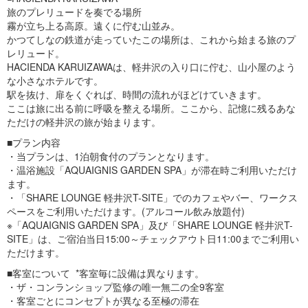
旅のプレリュードを奏でる場所
霧が立ち上る高原。遠くに佇む山並み。
かつてしなの鉄道が走っていたこの場所は、これから始まる旅のプ
レリュード。
HACIENDA KARUIZAWAは、軽井沢の入り口に佇む、山小屋のよう
な小さなホテルです。
駅を抜け、扉をくぐれば、時間の流れがほどけていきます。
ここは旅に出る前に呼吸を整える場所。ここから、記憶に残るあな
ただけの軽井沢の旅が始まります。
■プラン内容
・当プランは、1泊朝食付のプランとなります。
・温浴施設「AQUAIGNIS GARDEN SPA」が滞在時ご利用いただけ
ます。
・「SHARE LOUNGE 軽井沢T-SITE」でのカフェやバー、ワークス
ペースをご利用いただけます。(アルコール飲み放題付)
※「AQUAIGNIS GARDEN SPA」及び「SHARE LOUNGE 軽井沢T-
SITE」は、ご宿泊当日15:00～チェックアウト日11:00までご利用い
ただけます。
■客室について *客室毎に設備は異なります。
・ザ・コンランショップ監修の唯一無二の全9客室
・客室ごとにコンセプトが異なる至極の滞在