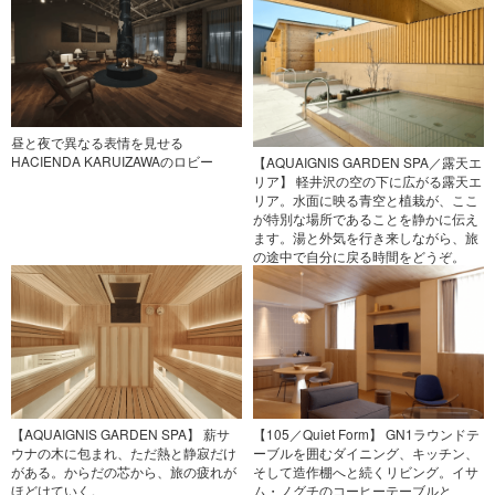
昼と夜で異なる表情を見せる
HACIENDA KARUIZAWAのロビー
【AQUAIGNIS GARDEN SPA／露天エ
リア】 軽井沢の空の下に広がる露天エ
リア。水面に映る青空と植栽が、ここ
が特別な場所であることを静かに伝え
ます。湯と外気を行き来しながら、旅
の途中で自分に戻る時間をどうぞ。
【AQUAIGNIS GARDEN SPA】 薪サ
【105／Quiet Form】 GN1ラウンドテ
ウナの木に包まれ、ただ熱と静寂だけ
ーブルを囲むダイニング、キッチン、
がある。からだの芯から、旅の疲れが
そして造作棚へと続くリビング。イサ
ほどけていく。
ム・ノグチのコーヒーテーブルと