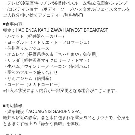
・テレビ/冷蔵庫/キッチン/浴槽付バスルーム/独立洗面台/シャンプ
ー/コンディショナー/ボディーソープ/バスタオル/フェイスタオルを
ご人数分/使い捨てアメニティー/無料Wi-Fi
■食事内容
朝食：HACIENDA KARUIZAWA HARVEST BREAKFAST
・バケット（軽井沢ベーカリー）
・ヨーグルト（アトリエ・ド・フロマージュ）
・信州産りんごジュース
・オムレツ（長野県佐久市「ちゃたまや」卵使用）
・サラダ（軽井沢産マイクロリーフ・トマト）
・生ハム／ウインナー／ベーコン（信州ハム）
・季節のフルーツ盛り合わせ
・りんごジャム（信州産）
・コーヒー（ミカドコーヒー）
※仕入れ状況により内容が一部変更となる場合がございます。
■周辺情報
・温浴施設「AQUAIGNIS GARDEN SPA」
軽井沢駅近の静寂。森と水に包まれる露天風呂とサウナで、心身を
ときほぐす極上の「静かな循環」を体験。