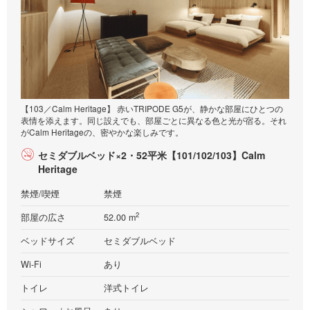
【103／Calm Heritage】 赤いTRIPODE G5が、静かな部屋にひとつの
表情を添えます。同じ設えでも、部屋ごとに異なる色と光が宿る。それ
がCalm Heritageの、密やかな楽しみです。
セミダブルベッド×2・52平米【101/102/103】Calm
Heritage
禁煙/喫煙
禁煙
2
部屋の広さ
52.00 m
ベッドサイズ
セミダブルベッド
Wi-Fi
あり
トイレ
洋式トイレ