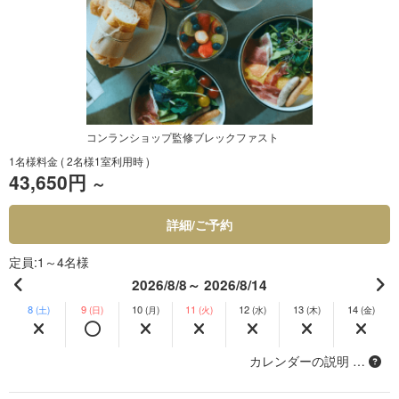
コンランショップ監修ブレックファスト
1名様料金
( 2名様1室利用時 )
43,650円
～
詳細/ご予約
定員
1～4名様
2026/8/8～ 2026/8/14
8
9
10
11
12
13
14
(土)
(日)
(月)
(火)
(水)
(木)
(金)
カレンダーの説明 …