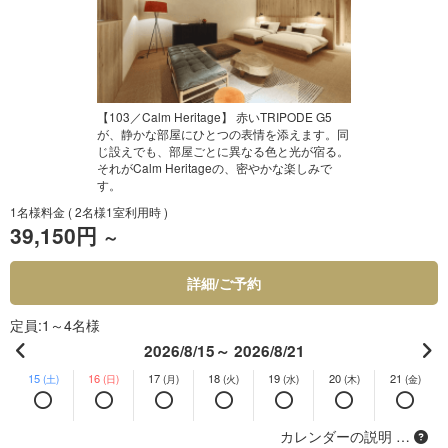
【103／Calm Heritage】 赤いTRIPODE G5
が、静かな部屋にひとつの表情を添えます。同
じ設えでも、部屋ごとに異なる色と光が宿る。
それがCalm Heritageの、密やかな楽しみで
す。
1名様料金
( 2名様1室利用時 )
39,150円
～
詳細/ご予約
定員
1～4名様
2026/8/15～ 2026/8/21
15
16
17
18
19
20
21
(土)
(日)
(月)
(火)
(水)
(木)
(金)
カレンダーの説明 …