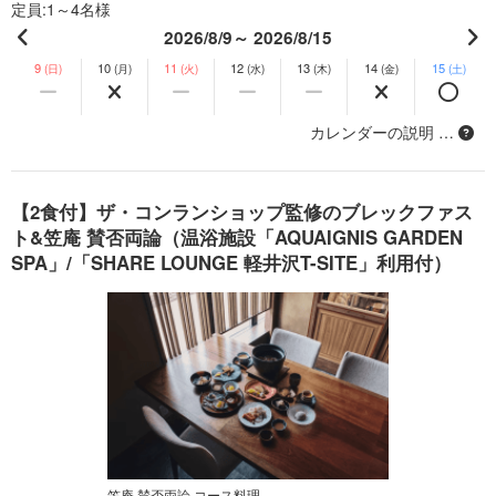
定員
1～4名様
2026/8/9～ 2026/8/15
9
10
11
12
13
14
15
(日)
(月)
(火)
(水)
(木)
(金)
(土)
カレンダーの説明 …
【2食付】ザ・コンランショップ監修のブレックファス
ト&笠庵 賛否両論（温浴施設「AQUAIGNIS GARDEN
SPA」/「SHARE LOUNGE 軽井沢T-SITE」利用付）
笠庵 賛否両論 コース料理