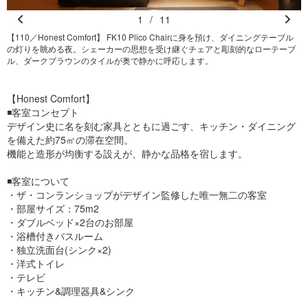
1
/
11
Pr
N
【110／Honest Comfort】 FK10 Plico Chairに身を預け、ダイニングテーブル
【
の灯りを眺める夜。シェーカーの思想を受け継ぐチェアと彫刻的なローテーブ
F
e
e
ル、ダークブラウンのタイルが奥で静かに呼応します。
vi
xt
o
【Honest Comfort】
u
◾️客室コンセプト
s
デザイン史に名を刻む家具とともに過ごす、キッチン・ダイニング
を備えた約75㎡の滞在空間。
機能と造形が均衡する設えが、静かな品格を宿します。
◾️客室について
・ザ・コンランショップがデザイン監修した唯一無二の客室
・部屋サイズ：75m2
・ダブルベッド×2台のお部屋
・浴槽付きバスルーム
・独立洗面台(シンク×2)
・洋式トイレ
・テレビ
・キッチン&調理器具&シンク