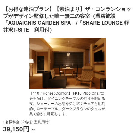
【お得な連泊プラン】【素泊まり】ザ・コンランショッ
プがデザイン監修した唯一無二の客室（温浴施設
「AQUAIGNIS GARDEN SPA」/「SHARE LOUNGE 軽
井沢T-SITE」利用付）
【110／Honest Comfort】 FK10 Plico Chairに
身を預け、ダイニングテーブルの灯りを眺める
夜。シェーカーの思想を受け継ぐチェアと彫刻
的なローテーブル、ダークブラウンのタイルが
奥で静かに呼応します。
1名様料金
( 2名様1室利用時 )
39,150円
～