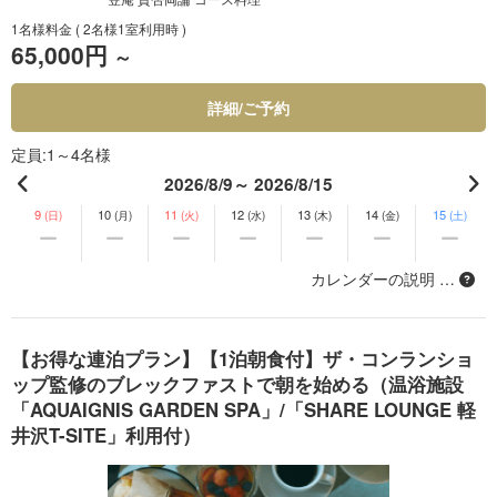
1名様料金
( 2名様1室利用時 )
65,000円
～
詳細/ご予約
定員
1～4名様
2026/8/9～ 2026/8/15
9
10
11
12
13
14
15
(日)
(月)
(火)
(水)
(木)
(金)
(土)
カレンダーの説明 …
【お得な連泊プラン】【1泊朝食付】ザ・コンランショ
ップ監修のブレックファストで朝を始める（温浴施設
「AQUAIGNIS GARDEN SPA」/「SHARE LOUNGE 軽
井沢T-SITE」利用付）