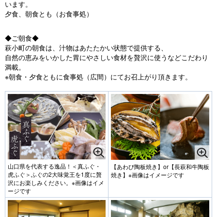
います。
夕食、朝食とも（お食事処）
◆ご朝食◆
萩小町の朝食は、汁物はあたたかい状態で提供する、
自然の恵みをいかした胃にやさしい食材を贅沢に使うなどこだわり
満載。
※朝食・夕食ともに食事処（広間）にてお召上がり頂きます。
山口県を代表する逸品！＜真ふぐ・
【あわび陶板焼き】or【長萩和牛陶板
虎ふぐ＞ふぐの2大味覚王を1度に贅
焼き】※画像はイメージです
沢にお楽しみください。※画像はイメ
ージです