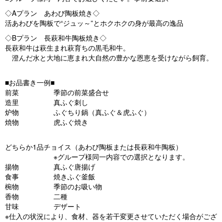
◇Aプラン あわび陶板焼き◇
活あわびを陶板で“ジュッ～”とホクホクの身が最高の逸品
◇Bプラン 長萩和牛陶板焼き◇
長萩和牛は萩生まれ萩育ちの黒毛和牛。
澄んだ水と大地に恵まれ大自然の豊かな恩恵を受けながら飼育。
■お品書き一例■
前菜 季節の前菜盛合せ
造里 真ふぐ刺し
炉物 ふぐちり鍋（真ふぐ＆虎ふぐ）
焼物 虎ふぐ焼き
どちらか1品チョイス（あわび陶板または長萩和牛陶板）
※グループ様同一内容での選択となります。
揚物 真ふぐ唐揚げ
食事 焼きふぐ釜飯
椀物 季節のお吸い物
香物 二種
甘味 デザート
※仕入の状況により、食材、器を若干変更させていただく場合がござ