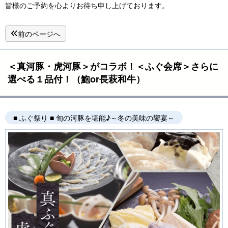
皆様のご予約を心よりお待ち申し上げております。
前のページへ
＜真河豚・虎河豚＞がコラボ！＜ふぐ会席＞さらに
選べる１品付！（鮑or長萩和牛）
■ ふぐ祭り ■ 旬の河豚を堪能♪～冬の美味の饗宴～