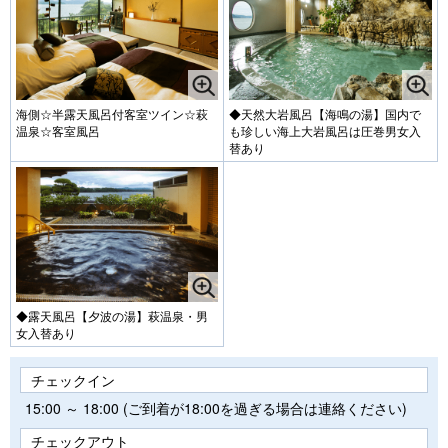
海側☆半露天風呂付客室ツイン☆萩
◆天然大岩風呂【海鳴の湯】国内で
温泉☆客室風呂
も珍しい海上大岩風呂は圧巻男女入
替あり
◆露天風呂【夕波の湯】萩温泉・男
女入替あり
チェックイン
15:00 ～ 18:00 (ご到着が18:00を過ぎる場合は連絡ください)
チェックアウト