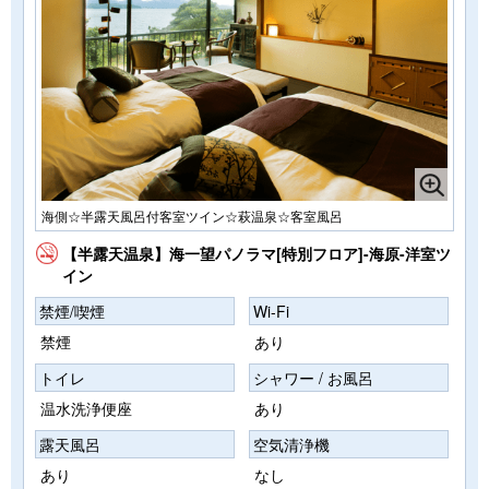
海側☆半露天風呂付客室ツイン☆萩温泉☆客室風呂
【半露天温泉】海一望パノラマ[特別フロア]-海原-洋室ツ
イン
禁煙/喫煙
Wi-Fi
禁煙
あり
トイレ
シャワー / お風呂
温水洗浄便座
あり
露天風呂
空気清浄機
あり
なし