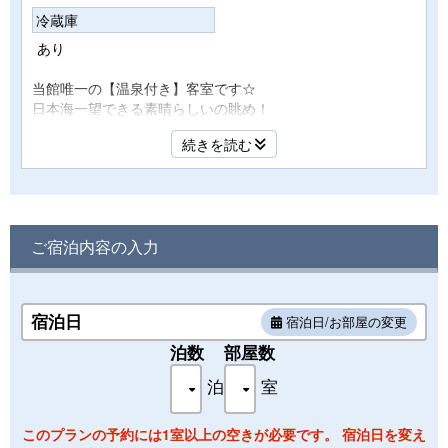
冷蔵庫
あり
当館唯一の【温泉付き】客室です☆
日本海一望できる素晴らしいの眺め！
☆天然はぎ温泉☆がお部屋で楽しめる贅沢な客室
続きを読む
いつでも何度でも『効能豊かな萩の湯に癒される』♪
このお部屋だけの湯贅に＜心をときほぐし＞
寛ぎの心と身体、至福の安らぎの時間をご堪能ください♪
ご宿泊内容の入力
【無料Wi-fi完備】
全館・全てのお部屋でWi-fiをご利用頂けます！
宿泊日
宿泊日/お部屋の変更
■設 備■
露天風呂・内湯風呂・ウォシュレットトイレ・エアコン（冷
泊数
部屋数
房/暖房）・液晶テレビ・ドライヤー・冷蔵庫・ケトル
泊
室
■アメニティ■
このプランの予約には1室以上の空きが必要です。 宿泊日を変え
浴衣・バスタオル・フェイスタオル・歯ブラシ・歯磨粉・シ