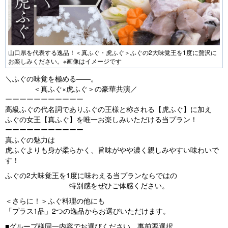
山口県を代表する逸品！＜真ふぐ・虎ふぐ＞ふぐの2大味覚王を1度に贅沢に
お楽しみください。※画像はイメージです
＼ふぐの味覚を極める――。
＜真ふぐ×虎ふぐ＞の豪華共演／
ーーーーーーーーーーー
高級ふぐの代名詞でありふぐの王様と称される【虎ふぐ】に加え
ふぐの女王【真ふぐ】を唯一お楽しみいただける当プラン！
ーーーーーーーーーーー
真ふぐの魅力は
虎ふぐよりも身が柔らかく、旨味がやや濃く親しみやすい味わいで
す！
ふぐの2大味覚王を1度に味わえる当プランならではの
特別感をぜひご体感ください。
＜さらに！＞ふぐ料理の他にも
「プラス1品」2つの逸品からお選びいただけます。
■グループ様同一内容でお選びください。事前要選択