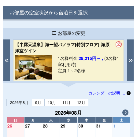
お部屋の空室状況から宿泊日を選択
お部屋の変更
【半露天温泉】海一望パノラマ[特別フロア]-海原-
【
洋室ツイン
室
1
1名様料金
28,215円～ ,
(2名様1
Previous
N
室利用時)
定員 1～2名様
カレンダーの説明 …
2026年8月
9月
10月
11月
12月
2026年08月
日
月
火
水
木
金
土
26
27
28
29
30
31
1