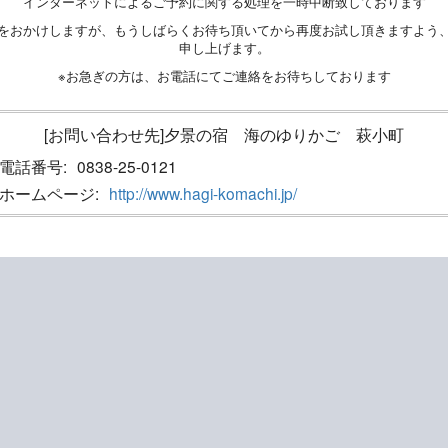
インターネットによるご予約に関する処理を一時中断致しております
をおかけしますが、もうしばらくお待ち頂いてから再度お試し頂きますよう
申し上げます。
※お急ぎの方は、お電話にてご連絡をお待ちしております
[お問い合わせ先]夕景の宿 海のゆりかご 萩小町
電話番号:
0838-25-0121
ホームページ:
http://www.hagi-komachi.jp/