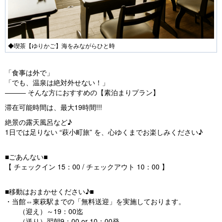
◆喫茶【ゆりかご】海をみながらひと時
「食事は外で」
「でも、温泉は絶対外せない！」
――― そんな方におすすめの【素泊まりプラン】
滞在可能時間は、最大19時間!!!
絶景の露天風呂など♪
1日では足りない “萩小町旅” を、心ゆくまでお楽しみください♪
■ごあんない■
【 チェックイン 15：00 / チェックアウト 10：00 】
■移動はおまかせください♪■
・当館⇔東萩駅までの「無料送迎」を実施しております。
（迎え）～19：00迄
（送り）翌朝9：00 or 10：00発