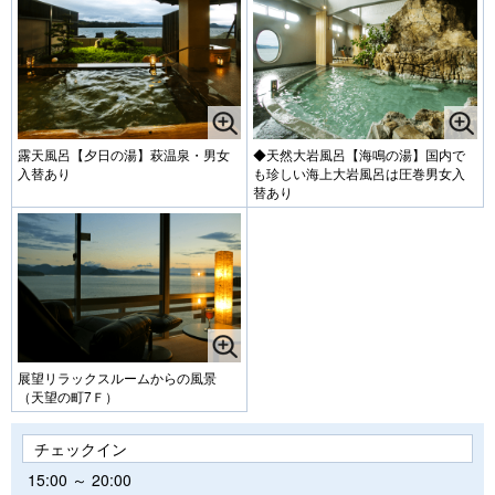
露天風呂【夕日の湯】萩温泉・男女
◆天然大岩風呂【海鳴の湯】国内で
入替あり
も珍しい海上大岩風呂は圧巻男女入
替あり
展望リラックスルームからの風景
（天望の町7Ｆ）
チェックイン
15:00 ～ 20:00