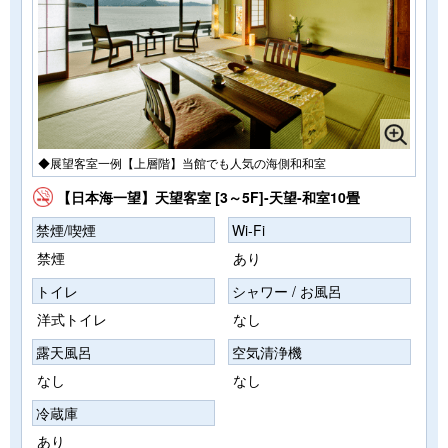
◆展望客室一例【上層階】当館でも人気の海側和和室
【日本海一望】天望客室 [3～5F]-天望-和室10畳
禁煙/喫煙
Wi-Fi
禁煙
あり
トイレ
シャワー / お風呂
洋式トイレ
なし
露天風呂
空気清浄機
なし
なし
冷蔵庫
あり