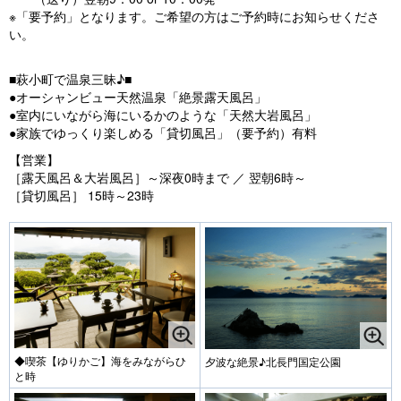
※「要予約」となります。ご希望の方はご予約時にお知らせくださ
い。
■萩小町で温泉三昧♪■
●オーシャンビュー天然温泉「絶景露天風呂」
●室内にいながら海にいるかのような「天然大岩風呂」
●家族でゆっくり楽しめる「貸切風呂」（要予約）有料
【営業】
［露天風呂＆大岩風呂］～深夜0時まで ／ 翌朝6時～
［貸切風呂］ 15時～23時
◆喫茶【ゆりかご】海をみながらひ
夕波な絶景♪北長門国定公園
と時