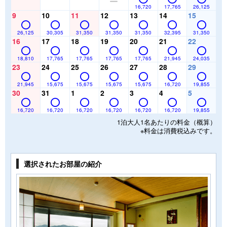
16,720
17,765
26,125
9
10
11
12
13
14
15
26,125
30,305
31,350
31,350
31,350
32,395
31,350
16
17
18
19
20
21
22
18,810
17,765
17,765
17,765
17,765
21,945
24,035
23
24
25
26
27
28
29
21,945
15,675
15,675
15,675
15,675
16,720
19,855
30
31
1
2
3
4
5
16,720
16,720
16,720
16,720
16,720
16,720
19,855
1泊大人1名あたりの料金（概算）
※料金は消費税込みです。
選択されたお部屋の紹介