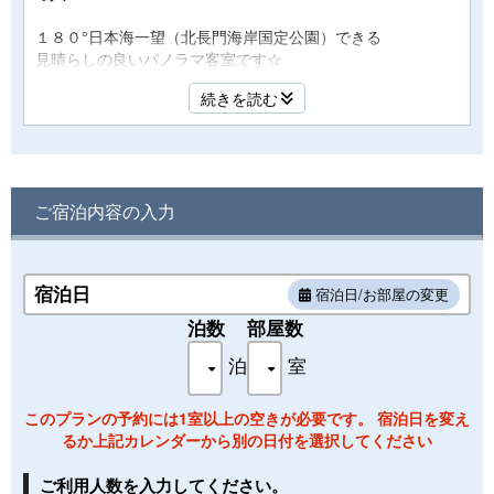
１８０°日本海一望（北長門海岸国定公園）できる
見晴らしの良いパノラマ客室です☆
夕日百選に選ばれる＜美しい輝き＞に満ちた景色
続きを読む
「日本海の美しさ、潮騒の薫り、そして癒される心」
時間を忘れて過ごすひととき、寛ぎの安らぎをご堪能下さい
♪
■お部屋特典■
ご宿泊内容の入力
【当館で１番高い建物】海の上に浮ぶような絶景客室・上層
階３Ｆ以上をお約束！
※客室の階数の指定はできません
宿泊日
宿泊日/お部屋の変更
【無料Wi-fi完備】
泊数
部屋数
全館・全てのお部屋でWi-fiをご利用頂けます！
泊
室
■設 備■
このプランの予約には1室以上の空きが必要です。 宿泊日を変え
ウォシュレットトイレ・エアコン・液晶テレビ・ドライヤ
るか上記カレンダーから別の日付を選択してください
ー・冷蔵庫・ケトル
ご利用人数を入力してください。