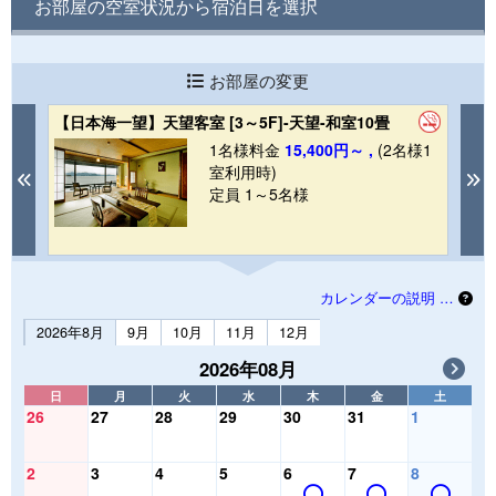
お部屋の空室状況から宿泊日を選択
お部屋の変更
【日本海一望】天望客室 [3～5F]-天望-和室10畳
【
※
1
1名様料金
15,400円～ ,
(2名様1
室利用時)
Previous
N
定員 1～5名様
カレンダーの説明 …
2026年8月
9月
10月
11月
12月
2026年08月
日
月
火
水
木
金
土
26
27
28
29
30
31
1
2
3
4
5
6
7
8