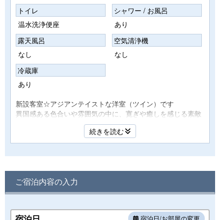
トイレ
シャワー / お風呂
温水洗浄便座
あり
露天風呂
空気清浄機
なし
なし
冷蔵庫
あり
新設客室☆アジアンテイストな洋室（ツイン）です
異国感ある色合いや雰囲気の中に、寛ぎや癒しを感じる素敵
な客室☆旅にちょっとアクセントを加えるには、ピッタリな
続きを読む
お部屋となっております♪
*客室は海側ではございません
【無料Wi-fi完備】
ご宿泊内容の入力
全館・全てのお部屋でWi-fiをご利用頂けます！
■設 備■
宿泊日
宿泊日/お部屋の変更