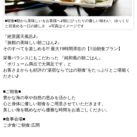
■朝食■朝から美味しいをお客様へ♪朝にぴったりの優しい味わい、ゆっくり
と目覚める一口の嬉しさ ※写真はイメージです
『絶景露天風呂♪』
『旅館の美味しい朝ごはん♪』
そのすべてを楽しめる!!! 最大19時間滞在の【1泊朝食プラン】
栄養バランスにもこだわった 『純和風の朝ごはん』
「ボリューム満点で大満足です」と
お客さまからも好評の“湯宿ならではの朝食”をたっぷりとご堪能く
ださい♪
■ご朝食■
豊かな海の幸や自然の恵みを活かした
心と身体に優しい朝食をご用意させていただきます。
美しい海を眺めながら優雅な時間をお過ごしください。
■食事会場■
ご夕食/ご朝食:広間