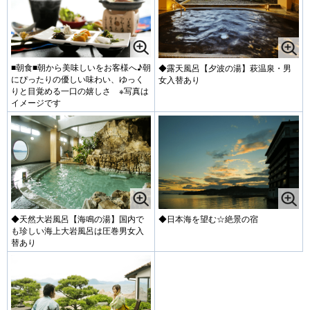
■朝食■朝から美味しいをお客様へ♪朝
◆露天風呂【夕波の湯】萩温泉・男
にぴったりの優しい味わい、ゆっく
女入替あり
りと目覚める一口の嬉しさ ※写真は
イメージです
◆天然大岩風呂【海鳴の湯】国内で
◆日本海を望む☆絶景の宿
も珍しい海上大岩風呂は圧巻男女入
替あり