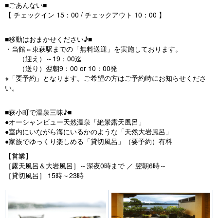
■ごあんない■
【 チェックイン 15：00 / チェックアウト 10：00 】
■移動はおまかせください♪■
・当館⇔東萩駅までの「無料送迎」を実施しております。
（迎え）～19：00迄
（送り）翌朝9：00 or 10：00発
※「要予約」となります。ご希望の方はご予約時にお知らせくださ
い。
■萩小町で温泉三昧♪■
●オーシャンビュー天然温泉「絶景露天風呂」
●室内にいながら海にいるかのような「天然大岩風呂」
●家族でゆっくり楽しめる「貸切風呂」（要予約）有料
【営業】
［露天風呂＆大岩風呂］～深夜0時まで ／ 翌朝6時～
［貸切風呂］ 15時～23時