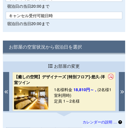
宿泊日の当日20:00まで
キャンセル受付可能日時
宿泊日の当日20:00まで
お部屋の空室状況から宿泊日を選択
お部屋の変更
【癒しの空間】デザイナーズ [特別フロア]-悠久-洋
【
室ツイン
室
1
1名様料金
18,810円～ ,
(2名様1
Previous
N
室利用時)
定員 1～2名様
カレンダーの説明 …