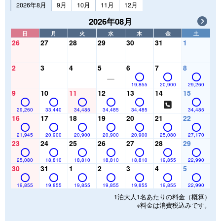
2026年8月
9月
10月
11月
12月
2026年08月
日
月
火
水
木
金
土
26
27
28
29
30
31
1
2
3
4
5
6
7
8
19,855
20,900
29,260
9
10
11
12
13
14
15
29,260
33,440
34,485
34,485
34,485
34,485
16
17
18
19
20
21
22
21,945
20,900
20,900
20,900
20,900
25,080
27,170
23
24
25
26
27
28
29
25,080
18,810
18,810
18,810
18,810
19,855
22,990
30
31
1
2
3
4
5
19,855
19,855
19,855
19,855
19,855
19,855
22,990
1泊大人1名あたりの料金（概算）
※料金は消費税込みです。