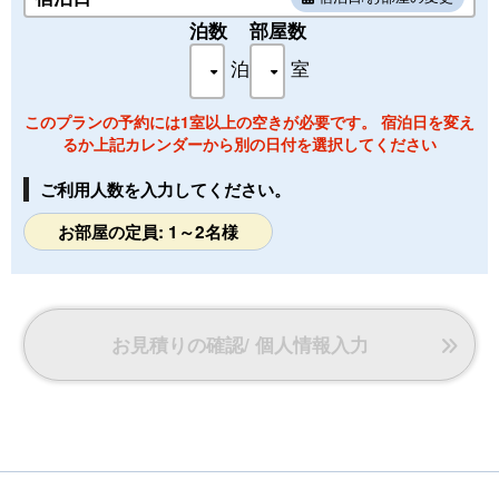
ユニットバス・ウォシュレットトイレ・エアコン（冷房/暖
房）・液晶テレビ・ドライヤー・冷蔵庫・ケトル
泊数
部屋数
泊
室
■アメニティ■
浴衣・バスタオル・フェイスタオル・歯ブラシ・歯磨粉・シ
ャンプ・リンス・ボディーソープ・冬場には羽織と足袋
このプランの予約には1室以上の空きが必要です。 宿泊日を変え
るか上記カレンダーから別の日付を選択してください
■駐車場■
無料
ご利用人数を入力してください。
お部屋の定員: 1～2名様
お見積りの確認/ 個人情報入力