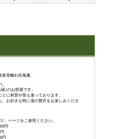
統客室離れ松風庵
れ。
広縁｣のお部屋です。
ごとに材質や形も違っております。
ら、お好きな時に湯の贅沢をお楽しみくださ
室」
ページをご参照ください。
00円
0円
0円