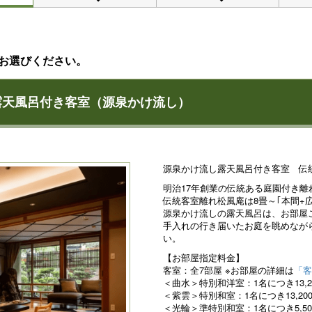
お選びください。
露天風呂付き客室（源泉かけ流し）
源泉かけ流し露天風呂付き客室 伝
明治17年創業の伝統ある庭園付き離
伝統客室離れ松風庵は8畳～｢本間+
源泉かけ流しの露天風呂は、お部屋
手入れの行き届いたお庭を眺めなが
い。
【お部屋指定料金】
客室：全7部屋 ※お部屋の詳細は
「客
＜曲水＞特別和洋室：1名につき13,2
＜紫雲＞特別和室：1名につき13,20
＜光輪＞準特別和室：1名につき5,50