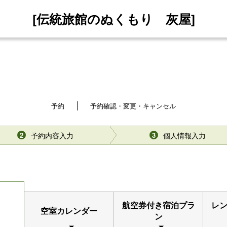
[伝統旅館のぬくもり 灰屋]
予約
予約確認・変更・キャンセル
予約内容入力
個人情報入力
2
3
航空券付き宿泊プラ
レ
空室カレンダー
ン