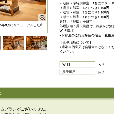
＜朝陽＞準特別和室：1名につき5,50
＜雲井＞和室：1名につき1,100円
＜淡雪＞和室：1名につき1,100円
＜相生＞和室：1名につき1,100円
景観：「庭園」を眺望可
25年3月にリニューアルした和
部屋設備：露天風呂付（源泉かけ流
Wi-Fi環境
※お部屋のご指定希望の場合、直接
【食事場所について】
※通常≪個室又は会場食≫となって
ください。
Wi-Fi
あり
露天風呂
あり
ン
けるプランがございません。