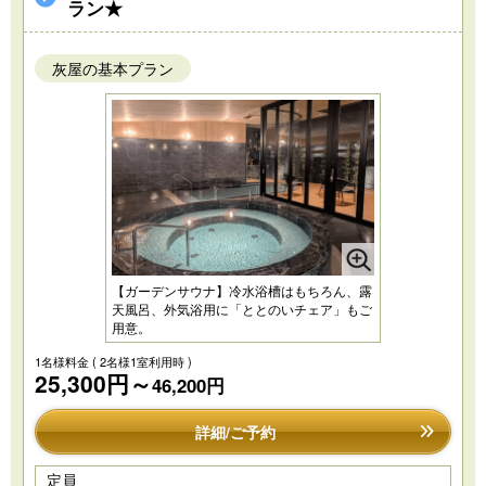
ラン★
灰屋の基本プラン
【ガーデンサウナ】冷水浴槽はもちろん、露
天風呂、外気浴用に「ととのいチェア」もご
用意。
1名様料金
( 2名様1室利用時 )
25,300円～
46,200円
詳細/ご予約
定員