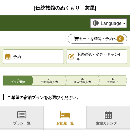
[伝統旅館のぬくもり 灰屋]
カートを確認・予約へ
0
予約確認・変更・キャンセ
予約
ル
1
2
3
4
プラン選択
予約内容入力
個人情報入力
予約完了
ご希望の宿泊プランをお選びください。
プラン一覧
お部屋一覧
空室カレンダー