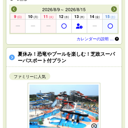
2026/8/9～ 2026/8/15
9
10
11
12
13
14
15
(日)
(月)
(火)
(水)
(木)
(金)
(土)
カレンダーの説明 …
夏休み！恐竜やプールを楽しむ！芝政スーパ
ーパスポート付プラン
ファミリーに人気