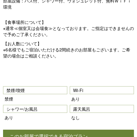
部屋設備：バス付、シャワー付、ウォシュレット付、無料ＷｉＦｉ
環境
【食事場所について】
※通常≪個室又は会場食≫となっております。ご指定はできませんの
で予めご了承ください。
【お人数について】
※6名様でもご宿泊いただける2間続きのお部屋もございます。ご希
望の場合はご相談ください。
禁煙/喫煙
Wi-Fi
禁煙
あり
シャワー/お風呂
露天風呂
あり
なし
このお部屋で選択できる宿泊プラン