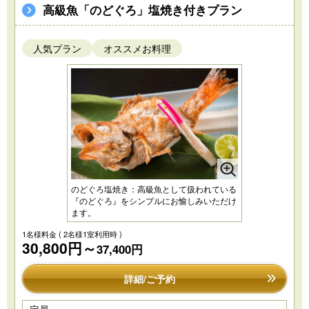
高級魚「のどぐろ」塩焼き付きプラン
人気プラン
オススメお料理
のどぐろ塩焼き：高級魚として扱われている
『のどぐろ』をシンプルにお愉しみいただけ
ます。
1名様料金
( 2名様1室利用時 )
30,800円～
37,400円
詳細/ご予約