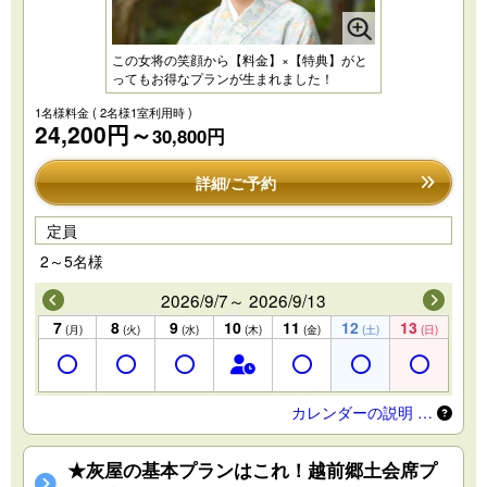
この女将の笑顔から【料金】×【特典】がと
ってもお得なプランが生まれました！
1名様料金
( 2名様1室利用時 )
24,200円～
30,800円
詳細/ご予約
定員
2～5名様
2026/9/7～ 2026/9/13
7
8
9
10
11
12
13
(月)
(火)
(水)
(木)
(金)
(土)
(日)
カレンダーの説明 …
★灰屋の基本プランはこれ！越前郷土会席プ