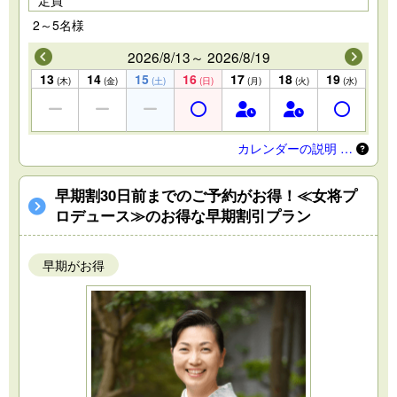
定員
2～5名様
2026/8/13～ 2026/8/19
13
14
15
16
17
18
19
(木)
(金)
(土)
(日)
(月)
(火)
(水)
カレンダーの説明 …
早期割30日前までのご予約がお得！≪女将プ
ロデュース≫のお得な早期割引プラン
早期がお得