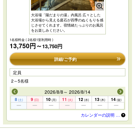
大浴場「陽だまりの湯」内風呂 広々とした
大浴場から見える庭石が四季のぬくもりを感
じさせてくれます。宿情緒たっぷりのお風呂
をお楽しみください。
1名様料金
( 2名様1室利用時 )
13,750円～
13,750円
詳細/ご予約
定員
2～5名様
2026/8/8～ 2026/8/14
8
9
10
11
12
13
14
(土)
(日)
(月)
(火)
(水)
(木)
(金)
カレンダーの説明 …