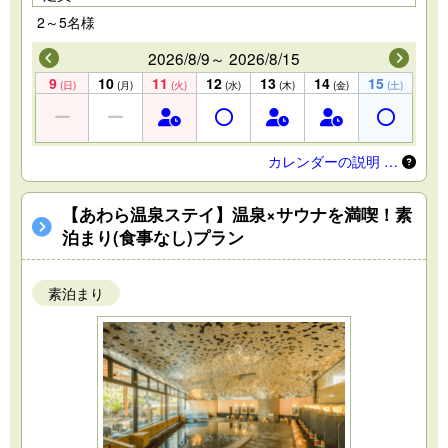
2～5名様
2026/8/9～ 2026/8/15
9
10
11
12
13
14
15
(日)
(月)
(火)
(水)
(木)
(金)
(土)
カレンダーの説明 …
【あわら温泉ステイ】温泉×サウナを満喫！素
泊まり(食事なし)プラン
素泊まり