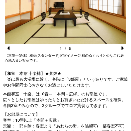
1
/
5
Pr
N
【本館十楽棟】和室(スタンダード)客室イメージ 和のぬくもりと心なごむ居
心地の良い客室です。
e
e
vi
xt
【和室 本館 十楽棟】★禁煙★
十楽は最も大浴場に近く、各階に「3部屋」という造りです。ご家族
o
やお仲間同士心おきなくお過ごしいただけます。
u
本館和室「十楽」は10畳～「本間＋広縁」のお部屋です。
s
広々としたお部屋はゆったりとお寛ぎいただけるスペースを確保。
各階3室のみなので、3グループでフロア貸切もできます。
【お部屋について】
客室：10畳以上「本間＋広縁」
景観：一部を除く客室より「あわらの街」を眺望可(一部客室不可)