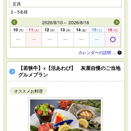
定員
2～5名様
2026/8/10～ 2026/8/16
10
11
12
13
14
15
16
(月)
(火)
(水)
(木)
(金)
(土)
(日)
カレンダーの説明 …
【若狭牛】×【活あわび】 灰屋自慢のご当地
グルメプラン
オススメお料理