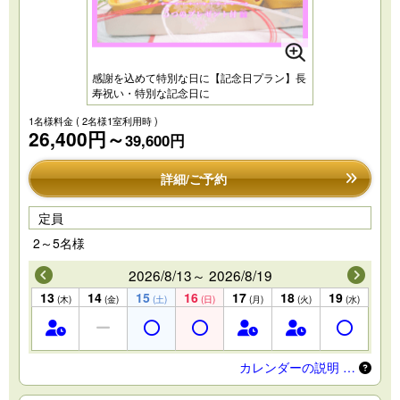
感謝を込めて特別な日に【記念日プラン】長
寿祝い・特別な記念日に
1名様料金
( 2名様1室利用時 )
26,400円～
39,600円
詳細/ご予約
定員
2～5名様
2026/8/13～ 2026/8/19
13
14
15
16
17
18
19
(木)
(金)
(土)
(日)
(月)
(火)
(水)
カレンダーの説明 …