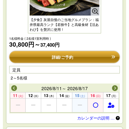
【夕食】灰屋自慢のご当地グルメプラン：福
井県最高ランク【若狭牛】と高級食材【活あ
わび】を贅沢に使用！
1名様料金
( 2名様1室利用時 )
30,800円～
37,400円
詳細/ご予約
定員
2～5名様
2026/8/11～ 2026/8/17
11
12
13
14
15
16
17
(火)
(水)
(木)
(金)
(土)
(日)
(月)
カレンダーの説明 …