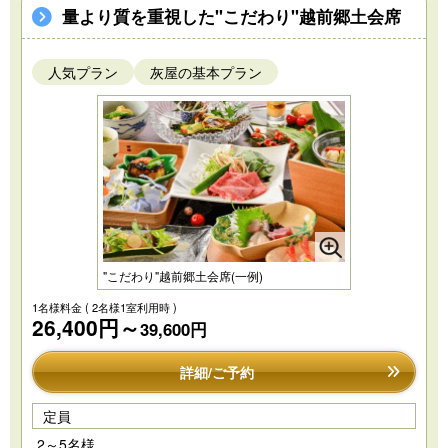
量より質を重視した"こだわり"越前郷土会席
人気プラン
灰屋の基本プラン
"こだわり"越前郷土会席(一例)
1名様料金
( 2名様1室利用時 )
26,400円～
39,600円
詳細/ご予約
定員
2～5名様