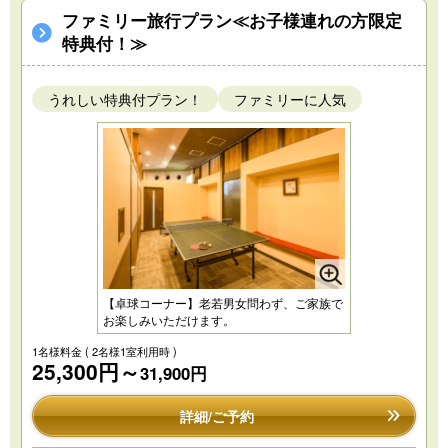
ファミリー旅行プラン≪お子様連れの方限定
特典付！≫
うれしい特典付プラン！
ファミリーに人気
【卓球コーナー】老若男女問わず、ご家族で
お楽しみいただけます。
1名様料金
( 2名様1室利用時 )
25,300円～
31,900円
詳細/ご予約