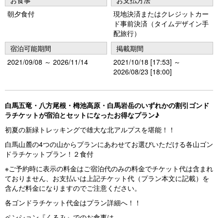
u
朝夕食付
現地決済またはクレジットカー
s
ド事前決済（タイムデザイン手
配旅行）
宿泊可能期間
掲載期間
2021/09/08 ～ 2026/11/14
2021/10/18 [17:53] ～
2026/08/23 [18:00]
白馬五竜・八方尾根・栂池高原・白馬岩岳のいずれかの割引ゴンド
ラチケットが宿泊とセットになったお得なプラン♪
初夏の新緑トレッキングで雄大な北アルプスを堪能！！
白馬山麓の4つの山からプランにあわせてお選びいただける各山ゴン
ドラチケットプラン！２食付
※ご予約時に表示の料金はご宿泊代のみの料金でチケット代は含まれ
ておりません、お支払いは上記チケット代（プラン本文に記載）を
含んだ料金になりますのでご注意ください。
各ゴンドラチケット代金はプラン詳細へ！！
ペンション『くるみ』でのお食事は