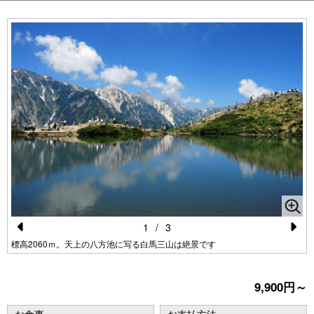
1
/
3
Pr
N
標高2060ｍ。天上の八方池に写る白馬三山は絶景です
e
e
vi
xt
9,900円～
o
お食事
お支払方法