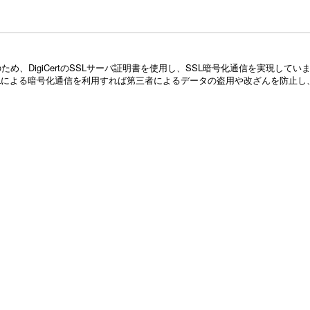
め、DigiCertのSSLサーバ証明書を使用し、SSL暗号化通信を実現し
Lによる暗号化通信を利用すれば第三者によるデータの盗用や改ざんを防止し