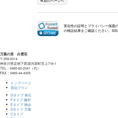
前のページへ
実在性の証明とプライバシー保護のた
の検証結果をご確認ください。SS
万葉の里 白雲荘
〒259-0314
神奈川県
足柄下郡
湯河原町宮上
716-1
TEL：
0465-62-2341
（代）
FAX：0465-44-4305
トップページ
宿泊プラン
Gタイプ 漱石
Fタイプ 藤村
Eタイプ 独歩
Dタイプ 万葉
Cタイプ