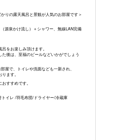
たばかりの露天風呂と景観が人気のお部屋です＞
呂（源泉かけ流し）＋シャワー、無線LAN完備
風呂をお楽しみ頂けます。
した後は、至福のビールなどいかがでしょう
たお部屋で、トイレや洗面なども一新され、
おります。
におすすめです。
浄機付トイレ /羽毛布団/ドライヤー/冷蔵庫