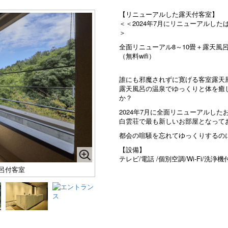
【リニューアルした露天付客室】
＜＜2024年7月にリニューアルし
＞
全面リニューアル8～10畳＋露天風
（無料wifi）
誰にも邪魔されずに寛げる客室露天
露天風呂の温泉でゆっくりと体を癒
か？
2024年7月に全面リニューアルし
白雲荘で最も新しいお部屋となって
都会の喧騒を忘れてゆっくりするの
【設備】
テレビ/電話 /個別空調/Wi-Fi/洗
呂付客室