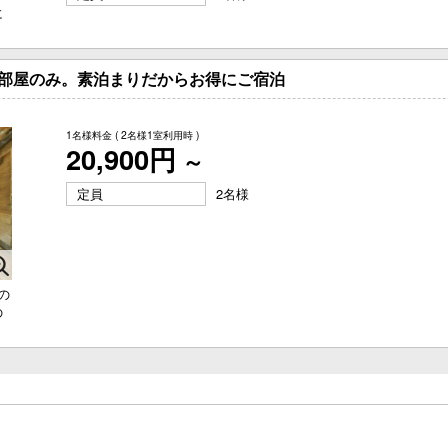
に
3部屋のみ。素泊まりだからお得にご宿泊
1名様料金
( 2名様1室利用時 )
20,900円
～
定員
2名様
の
の