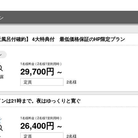
ン
風呂付確約】 4大特典付 最低価格保証のHP限定プラン
ン
1名様料金
( 2名様1室利用時 )
29,700円
～
露
定員
2名様
ンは21時まで。夜はゆっくりと寛ぐ
1名様料金
( 2名様1室利用時 )
26,400円
～
定員
2名様
ー