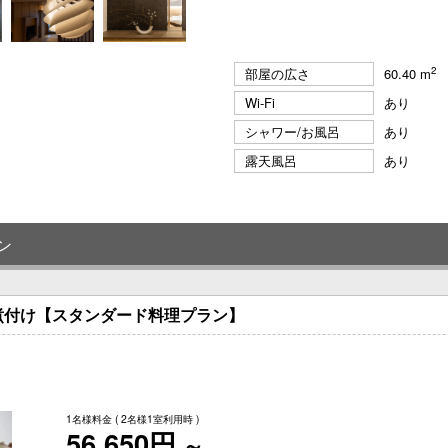
2
部屋の広さ
60.40 m
Wi-Fi
あり
シャワー/お風呂
あり
露天風呂
あり
ン
煮付け【スタンダード料理プラン】
1名様料金
( 2名様1室利用時 )
56,650円
～