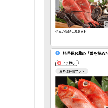
伊豆の新鮮な海鮮素材
料理長お薦め『贅を極め
イチ押し
お料理特別プラン