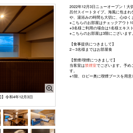
2022年12月3日ニューオープン
呂付スイートタイプ。
海風に包まれ
や、湯浴みの時間も大切に、心ゆく
※こちらのお部屋はチェックアウト1
※3名様ご利用の場合は1名様エキス
※こちらのお部屋は3階にございます
【食事提供につきまして】
2～3名様まではお部屋食
【禁煙/喫煙につきまして】
当客室は
禁煙室
でございます。予め
す。
※1階、ロビー奥に喫煙ブースを用意
】令和4年12月3日