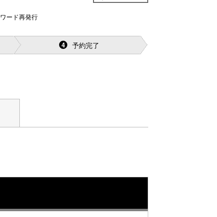
スワード再発行
予約完了
4