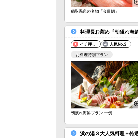
稲取温泉の名物「金目鯛」
料理長お薦め『朝獲れ海
イチ押し
人気No.2
お料理特別プラン
朝獲れ海鮮プラン 一例
浜の湯３大人気料理＋特