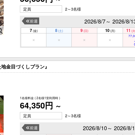
定員
2～3名様
2026/8/7～ 2026/8/1
前週
7
8
9
10
11
(金)
(土)
(日)
(月)
(火
77,0
た地金目づくしプラン』
1名様料金
( 2名様1室利用時 )
64,350円
～
定員
2～3名様
2026/8/10～ 2026/8/
前週