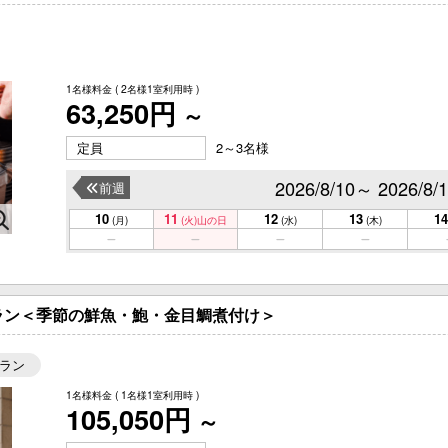
1名様料金
( 2名様1室利用時 )
63,250円
～
定員
2～3名様
2026/8/10～ 2026/8/
前週
10
11
12
13
14
(月)
(火)
山の日
(水)
(木)
ラン＜季節の鮮魚・鮑・金目鯛煮付け＞
ラン
1名様料金
( 1名様1室利用時 )
105,050円
～