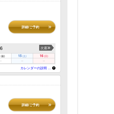
詳細/ご予約
16
次週
15
16
(金)
(土)
(日)
カレンダーの説明 …
詳細/ご予約