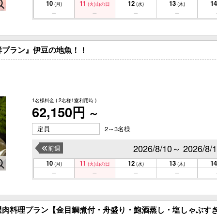
10
11
12
13
14
(月)
(火)
山の日
(水)
(木)
鮮プラン』伊豆の地魚！！
1名様料金
( 2名様1室利用時 )
62,150円
～
定員
2～3名様
2026/8/10～ 2026/8/
前週
10
11
12
13
14
(月)
(火)
山の日
(水)
(木)
選肉料理プラン【金目鯛煮付・舟盛り・鮑酒蒸し・塩しゃぶす