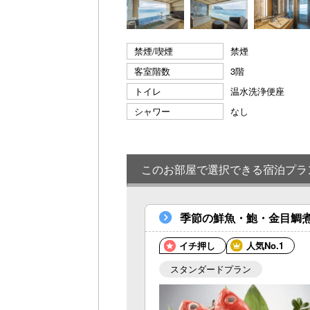
禁煙/喫煙
禁煙
客室階数
3階
トイレ
温水洗浄便座
シャワー
なし
このお部屋で選択できる宿泊プラ
季節の鮮魚・鮑・金目鯛
イチ押し
人気No.1
スタンダードプラン