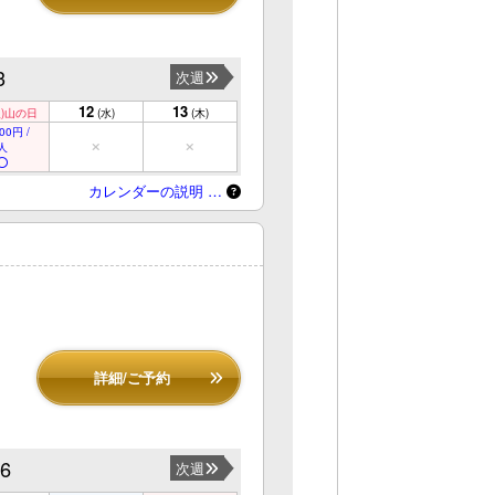
3
次週
12
13
)
山の日
(水)
(木)
00円 /
人
カレンダーの説明 …
詳細/ご予約
16
次週