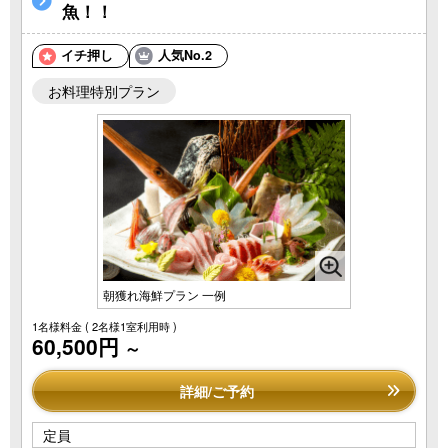
魚！！
イチ押し
人気No.2
お料理特別プラン
朝獲れ海鮮プラン 一例
1名様料金
( 2名様1室利用時 )
60,500円
～
詳細/ご予約
定員