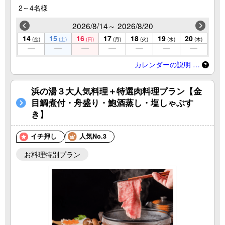
2～4名様
2026/8/14～ 2026/8/20
14
15
16
17
18
19
20
(金)
(土)
(日)
(月)
(火)
(水)
(木)
カレンダーの説明 …
浜の湯３大人気料理＋特選肉料理プラン【金
目鯛煮付・舟盛り・鮑酒蒸し・塩しゃぶす
き】
イチ押し
人気No.3
お料理特別プラン