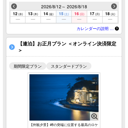
2026/8/12～ 2026/8/18
12
13
14
15
16
17
18
(水)
(木)
(金)
(土)
(日)
(月)
(火)
カレンダーの説明 …
【連泊】お正月プラン ＜オンライン決済限定
＞
期間限定プラン
スタンダードプラン
【外観夕景】岬の突端に位置する最高のロケ