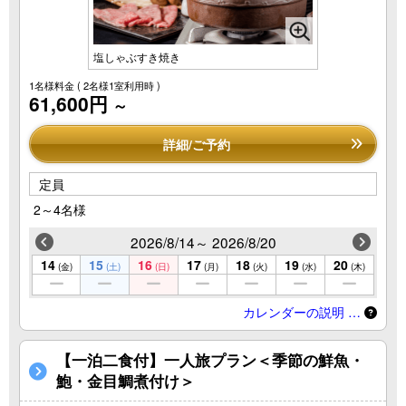
塩しゃぶすき焼き
1名様料金
( 2名様1室利用時 )
61,600円
～
詳細/ご予約
定員
2～4名様
2026/8/14～ 2026/8/20
14
15
16
17
18
19
20
(金)
(土)
(日)
(月)
(火)
(水)
(木)
カレンダーの説明 …
【一泊二食付】一人旅プラン＜季節の鮮魚・
鮑・金目鯛煮付け＞