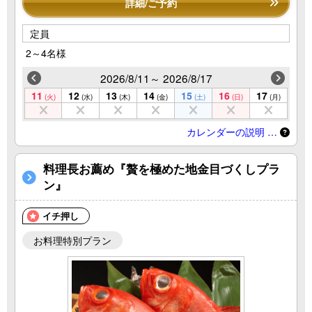
詳細/ご予約
定員
2～4名様
2026/8/11～ 2026/8/17
11
12
13
14
15
16
17
(火)
(水)
(木)
(金)
(土)
(日)
(月)
カレンダーの説明 …
料理長お薦め『贅を極めた地金目づくしプラ
ン』
イチ押し
お料理特別プラン