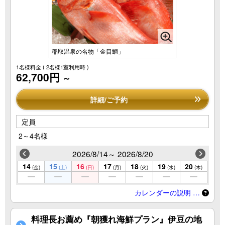
稲取温泉の名物「金目鯛」
1名様料金
( 2名様1室利用時 )
62,700円
～
詳細/ご予約
定員
2～4名様
2026/8/14～ 2026/8/20
14
15
16
17
18
19
20
(金)
(土)
(日)
(月)
(火)
(水)
(木)
カレンダーの説明 …
料理長お薦め『朝獲れ海鮮プラン』伊豆の地