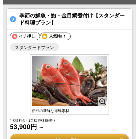
季節の鮮魚・鮑・金目鯛煮付け【スタンダー
ド料理プラン】
イチ押し
人気No.1
スタンダードプラン
伊豆の新鮮な海鮮素材
1名様料金
( 2名様1室利用時 )
53,900円
～