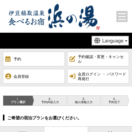
予約確認・変更・キャンセ
予約
ル
会員ログイン ・ パスワード
会員登録
再発行
1
2
3
4
プラン選択
予約内容入力
個人情報入力
予約完了
ご希望の宿泊プランをお選びください。