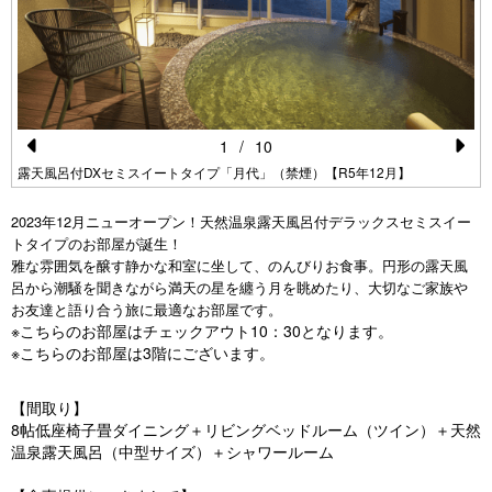
1
/
10
Pr
N
露天風呂付DXセミスイートタイプ「月代」（禁煙）【R5年12月】
e
e
2023年12月ニューオープン！天然温泉露天風呂付デラックスセミスイー
vi
xt
トタイプのお部屋が誕生！
雅な雰囲気を醸す静かな和室に坐して、のんびりお食事。円形の露天風
o
呂から潮騒を聞きながら満天の星を纏う月を眺めたり、大切なご家族や
u
お友達と語り合う旅に最適なお部屋です。
※こちらのお部屋はチェックアウト10：30となります。
s
※こちらのお部屋は3階にございます。
【間取り】
8帖低座椅子畳ダイニング＋リビングベッドルーム（ツイン）＋天然
温泉露天風呂（中型サイズ）＋シャワールーム