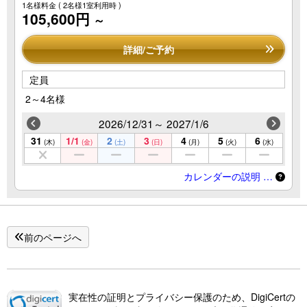
1名様料金
( 2名様1室利用時 )
105,600円
～
詳細/ご予約
定員
2～4名様
2026/12/31～ 2027/1/6
31
1/1
2
3
4
5
6
(木)
(金)
(土)
(日)
(月)
(火)
(水)
カレンダーの説明 …
前のページへ
実在性の証明とプライバシー保護のため、DigiCertの