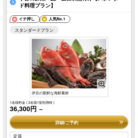
ド料理プラン】
イチ押し
人気No.1
スタンダードプラン
伊豆の新鮮な海鮮素材
1名様料金
( 2名様1室利用時 )
36,300円
～
詳細/ご予約
定員