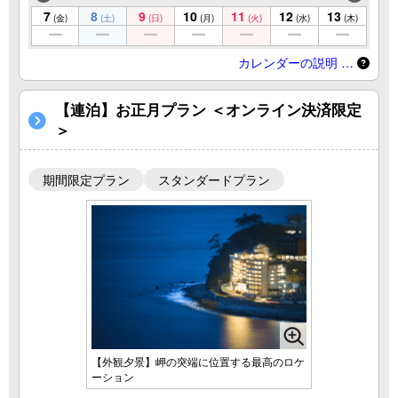
7
8
9
10
11
12
13
(金)
(土)
(日)
(月)
(火)
(水)
(木)
カレンダーの説明 …
【連泊】お正月プラン ＜オンライン決済限定
＞
期間限定プラン
スタンダードプラン
【外観夕景】岬の突端に位置する最高のロケ
ーション