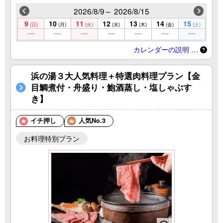
2026/8/9～ 2026/8/15
9
10
11
12
13
14
15
(日)
(月)
(火)
(水)
(木)
(金)
(土)
カレンダーの説明 …
浜の湯３大人気料理＋特選肉料理プラン【金
目鯛煮付・舟盛り・鮑酒蒸し・塩しゃぶす
き】
イチ押し
人気No.3
お料理特別プラン