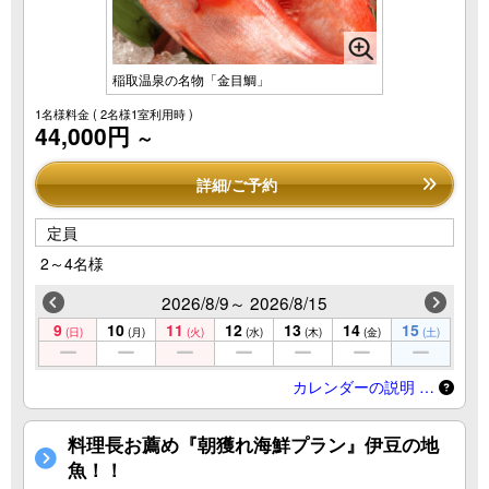
稲取温泉の名物「金目鯛」
1名様料金
( 2名様1室利用時 )
44,000円
～
詳細/ご予約
定員
2～4名様
2026/8/9～ 2026/8/15
9
10
11
12
13
14
15
(日)
(月)
(火)
(水)
(木)
(金)
(土)
カレンダーの説明 …
料理長お薦め『朝獲れ海鮮プラン』伊豆の地
魚！！