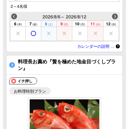
2～4名様
2026/8/6～ 2026/8/12
6
7
8
9
10
11
12
(木)
(金)
(土)
(日)
(月)
(火)
(水)
カレンダーの説明 …
料理長お薦め『贅を極めた地金目づくしプラ
ン』
イチ押し
お料理特別プラン