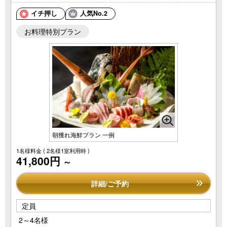
イチ押し
人気No.2
お料理特別プラン
朝獲れ海鮮プラン 一例
1名様料金
( 2名様1室利用時 )
41,800円
～
詳細/ご予約
定員
2～4名様