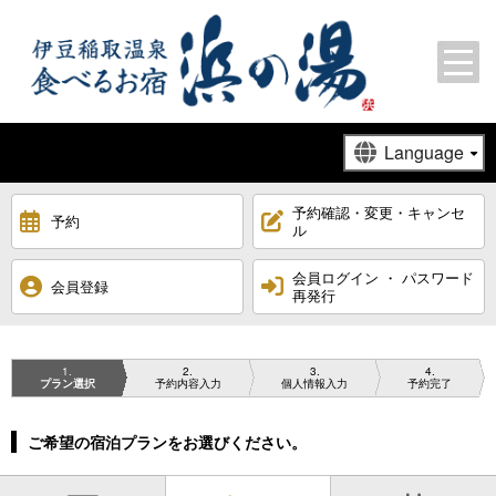
予約確認・変更・キャンセ
予約
ル
会員ログイン ・ パスワード
会員登録
再発行
1
2
3
4
プラン選択
予約内容入力
個人情報入力
予約完了
ご希望の宿泊プランをお選びください。