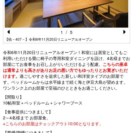
1
/
5
Pr
N
【暁－407－】令和6年11月20日リニューアルオープン
e
e
令和6年11月20日リニューアルオープン！和室には居室としてもご
vi
xt
利用いただける畳に椅子の専用和室ダイニングを設け、4名様までお
部屋にてお食事をお召し上がりいただけるよう配慮。
こちらの座卓
o
は通常よりも高さがありお足の悪い方でもゆったりとお寛ぎいただ
u
けます。
過ごしやすさを追求した新しい和洋室タイプのお部屋で
す。ベッドルームからは水平線まで続く海と伊豆大島が望めます。
s
ワンランク上のお部屋で至福のひとときをお過ごしください。
【間取り】
10帖和室＋ベッドルーム＋シャワーブース
【食事提供につきまして】
2～4名様まで お部屋食。
※こちらのお部屋はチェックアウト10:00となります。
【禁煙/喫煙につきまして】