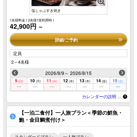
塩しゃぶすき焼き
1名様料金
( 2名様1室利用時 )
42,900円
～
詳細/ご予約
定員
2～4名様
2026/8/9～ 2026/8/15
9
10
11
12
13
14
15
(日)
(月)
(火)
(水)
(木)
(金)
(土)
カレンダーの説明 …
【一泊二食付】一人旅プラン＜季節の鮮魚・
鮑・金目鯛煮付け＞
スタンダードプラン
一人旅プラン