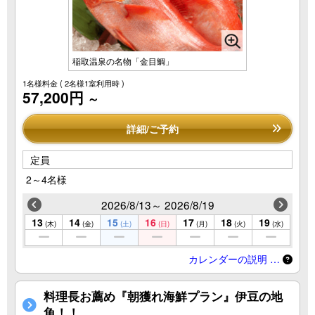
稲取温泉の名物「金目鯛」
1名様料金
( 2名様1室利用時 )
57,200円
～
詳細/ご予約
定員
2～4名様
2026/8/13～ 2026/8/19
13
14
15
16
17
18
19
(木)
(金)
(土)
(日)
(月)
(火)
(水)
カレンダーの説明 …
料理長お薦め『朝獲れ海鮮プラン』伊豆の地
魚！！