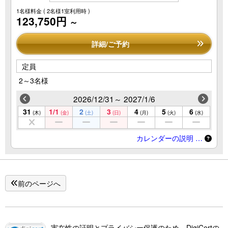
1名様料金
( 2名様1室利用時 )
123,750円
～
詳細/ご予約
定員
2～3名様
2026/12/31～ 2027/1/6
31
1/1
2
3
4
5
6
(木)
(金)
(土)
(日)
(月)
(火)
(水)
カレンダーの説明 …
前のページへ
実在性の証明とプライバシー保護のため、DigiCertの