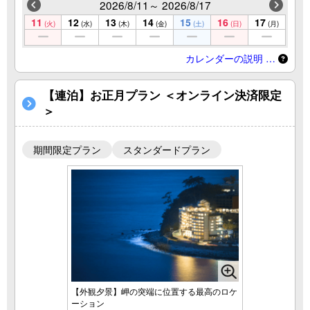
2026/8/11～ 2026/8/17
11
12
13
14
15
16
17
(火)
(水)
(木)
(金)
(土)
(日)
(月)
カレンダーの説明 …
【連泊】お正月プラン ＜オンライン決済限定
＞
期間限定プラン
スタンダードプラン
【外観夕景】岬の突端に位置する最高のロケ
ーション