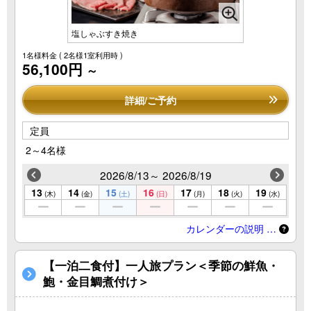
塩しゃぶすき焼き
1名様料金
( 2名様1室利用時 )
56,100円
～
詳細/ご予約
定員
2～4名様
2026/8/13～ 2026/8/19
13
14
15
16
17
18
19
(木)
(金)
(土)
(日)
(月)
(火)
(水)
カレンダーの説明 …
【一泊二食付】一人旅プラン＜季節の鮮魚・
鮑・金目鯛煮付け＞