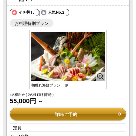
イチ押し
人気No.2
お料理特別プラン
朝獲れ海鮮プラン 一例
1名様料金
( 2名様1室利用時 )
55,000円
～
詳細/ご予約
定員
2～4名様