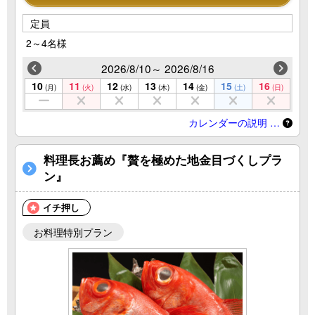
定員
2～4名様
2026/8/10～ 2026/8/16
10
11
12
13
14
15
16
(月)
(火)
(水)
(木)
(金)
(土)
(日)
カレンダーの説明 …
料理長お薦め『贅を極めた地金目づくしプラ
ン』
イチ押し
お料理特別プラン