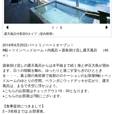
1
/
5
Pr
N
露天風呂付客室Gタイプ（室内禁煙）
e
e
2016年6月25日
パートリノベートオープン
！
vi
xt
8帖＋ツインベッドルーム＋内風呂＋源泉掛け流し露天風呂 （46
㎡）
o
u
源泉掛け流しの露天風呂からは水平線まで続く海と伊豆大島が望め
ます。日々の喧騒を離れ、ゆったりと過ごす安らぎのひととき
s
を・・・。最上階の角部屋で抜群のロケーションのお部屋8帖＋ベッ
ドルームのゆとりの空間。ベランダにウッドデッキが広がり、露天
風呂は、まるで天空に浮かぶよう。
※こちらのお部屋はチェックアウト10：30となります。
※こちらのお部屋は7階にございます。
【食事提供につきまして】
2～3名様までは お部屋食。