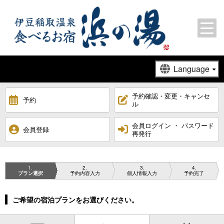
予約確認・変更・キャンセ
予約
ル
会員ログイン ・ パスワード
会員登録
再発行
1
2
3
4
プラン選択
予約内容入力
個人情報入力
予約完了
ご希望の宿泊プランをお選びください。