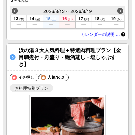
2026/8/13～ 2026/8/19
13
14
15
16
17
18
19
(木)
(金)
(土)
(日)
(月)
(火)
(水)
カレンダーの説明 …
浜の湯３大人気料理＋特選肉料理プラン【金
目鯛煮付・舟盛り・鮑酒蒸し・塩しゃぶす
き】
イチ押し
人気No.3
お料理特別プラン