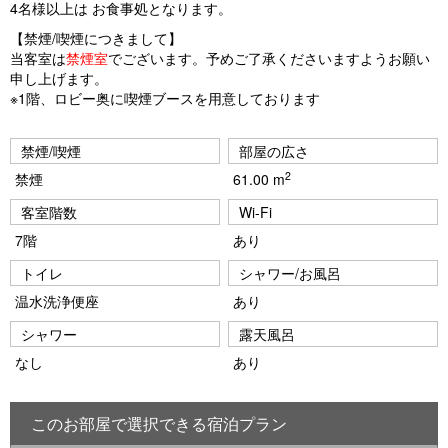
4名様以上は お食事処となります。
【禁煙/喫煙につきまして】
当客室は
禁煙室
でございます。予めご了承くださいますようお願い
申し上げます。
※1階、ロビー奥に喫煙ブースを用意しております
禁煙/喫煙
部屋の広さ
2
禁煙
61.00 m
客室階数
Wi-Fi
7階
あり
トイレ
シャワー/お風呂
温水洗浄便座
あり
シャワー
露天風呂
なし
あり
このお部屋で選択できる宿泊プラン