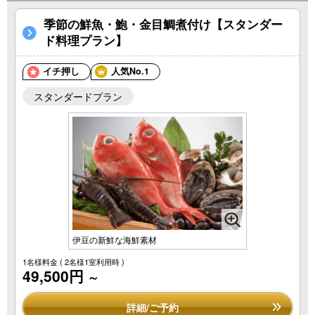
季節の鮮魚・鮑・金目鯛煮付け【スタンダー
ド料理プラン】
イチ押し
人気No.1
スタンダードプラン
伊豆の新鮮な海鮮素材
1名様料金
( 2名様1室利用時 )
49,500円
～
詳細/ご予約