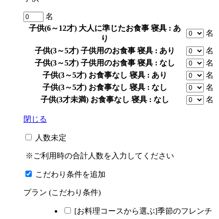
名
子供(6～12才)
大人に準じたお食事
寝具 : あ
名
り
子供(3～5才)
子供用のお食事
寝具 : あり
名
子供(3～5才)
子供用のお食事
寝具 : なし
名
子供(3～5才)
お食事なし
寝具 : あり
名
子供(3～5才)
お食事なし
寝具 : なし
名
子供(3才未満)
お食事なし
寝具 : なし
名
閉じる
人数未定
※ご利用時の合計人数を入力してください
こだわり条件を追加
プラン (こだわり条件)
[お料理コースから選ぶ]季節のフレンチ