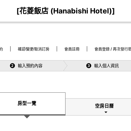
[花菱飯店 (Hanabishi Hotel)]
約
確認∕變更∕取消訂房
會員註冊
會員登錄 / 再次發行
輸入預約內容
輸入個人資訊
2
3
房型一覽
空房日曆