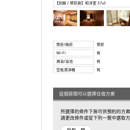
【別館 / 禁菸房】和洋室 57㎡
禁菸/吸菸
禁菸
Wi-Fi
有
淋浴/浴池
有
空氣清淨機
有
這個房間可以選擇住宿方案
所選擇的條件下無可供預約的方
請更改條件或從下列一覽中選取