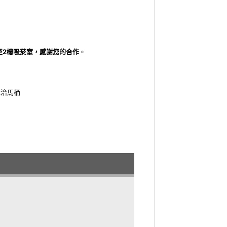
至2樓吸菸室，感謝您的合作
。
免治馬桶