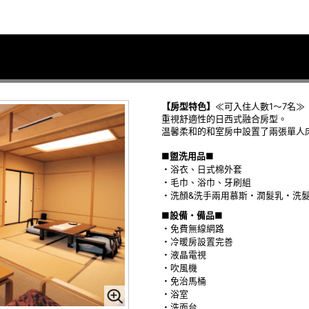
【房型特色】
≪可入住人數1～7名≫
重視舒適性的日西式融合房型。
温馨柔和的和室房中設置了兩張單人
■盥洗用品■
・浴衣、日式棉外套
・毛巾、浴巾、牙刷組
・洗顏&洗手兩用慕斯・潤髮乳・洗
■設備・備品■
・免費無線網路
・冷暖房設置完善
・液晶電視
・吹風機
・免治馬桶
・浴室
・洗面台