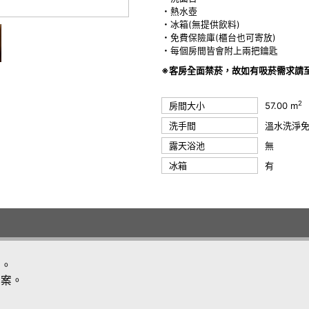
・熱水壺
・冰箱(無提供飲料)
・免費保險庫(櫃台也可寄放)
・每個房間皆會附上兩把鑰匙
※客房全面禁菸，故如有吸菸需求請
2
房間大小
57.00 m
洗手間
溫水洗淨
露天浴池
無
冰箱
有
案。
方案。