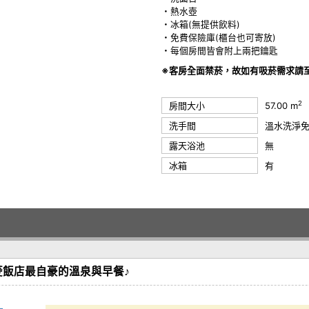
・熱水壺
・冰箱(無提供飲料)
・免費保險庫(櫃台也可寄放)
・每個房間皆會附上兩把鑰匙
※客房全面禁菸，故如有吸菸需求請
2
房間大小
57.00 m
洗手間
溫水洗淨
露天浴池
無
冰箱
有
飯店最自豪的溫泉與早餐♪