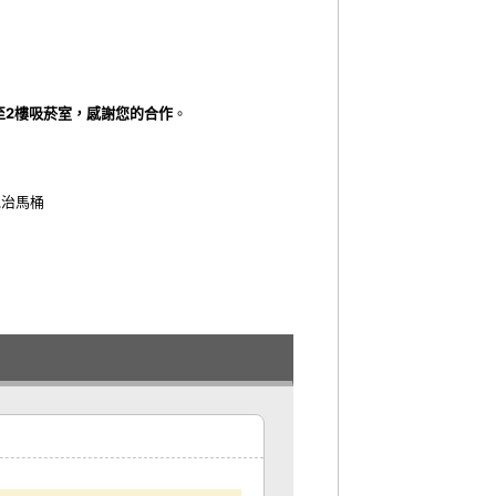
至2樓吸菸室，感謝您的合作
。
免治馬桶