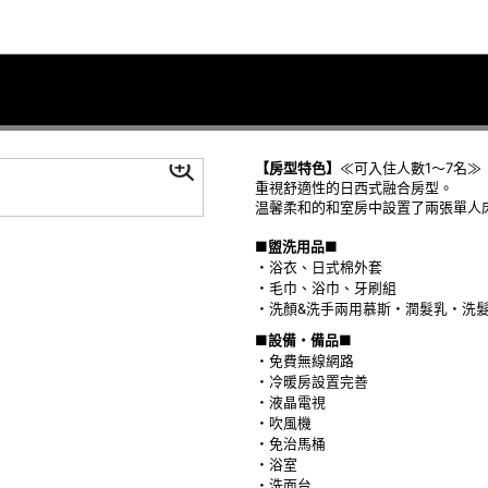
【房型特色】
≪可入住人數1～7名≫
重視舒適性的日西式融合房型。
温馨柔和的和室房中設置了兩張單人
■盥洗用品■
・浴衣、日式棉外套
・毛巾、浴巾、牙刷組
・洗顏&洗手兩用慕斯・潤髮乳・洗
■設備・備品■
・免費無線網路
・冷暖房設置完善
・液晶電視
・吹風機
・免治馬桶
・浴室
・洗面台