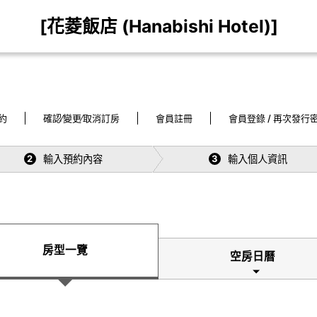
[花菱飯店 (Hanabishi Hotel)]
約
確認∕變更∕取消訂房
會員註冊
會員登錄 / 再次發行
輸入預約內容
輸入個人資訊
2
3
房型一覽
空房日曆