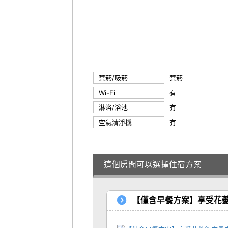
禁菸/吸菸
禁菸
Wi-Fi
有
淋浴/浴池
有
空氣清淨機
有
這個房間可以選擇住宿方案
【僅含早餐方案】享受花菱