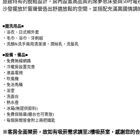
旅館特有的脫鞋設計，房內設置高品質的席夢思床墊與50吋電
沙發擺放於窗邊營造出舒適放鬆的空間，並搭配充滿異國情調
■盥洗用品■
・浴衣、日式棉外套
・毛巾、浴巾、牙刷組
・洗顏&洗手兩用清潔液・潤絲乳・洗髮乳
■設備・備品■
・免費無線網路
・冷暖房設置完善
・液晶電視
・吹風機
・免治馬桶
・浴室
・洗面台
・熱水壺
・冰箱(無提供飲料)
・免費保險庫(櫃台也可寄放)
・每個房間皆會附上兩把鑰匙
※客房全面禁菸，故如有吸菸需求請至2樓吸菸室，感謝您的