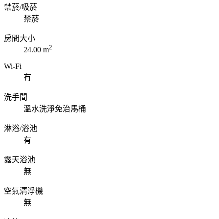
禁菸/吸菸
禁菸
房間大小
2
24.00 m
Wi-Fi
有
洗手間
溫水洗淨免治馬桶
淋浴/浴池
有
露天浴池
無
空氣清淨機
無