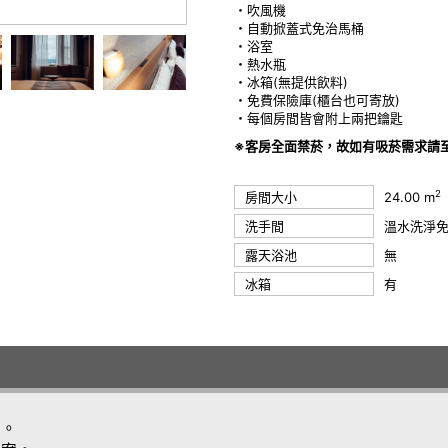
・吹風機
・自動掀蓋式免治馬桶
・浴室
・熱水瓶
・冰箱(無提供飲料)
・免費保險庫(櫃台也可寄放)
・每個房間皆會附上兩把鑰匙
※客房全面禁菸，故如有吸菸需求請
2
房間大小
24.00 m
洗手間
溫水洗淨
露天浴池
無
冰箱
有
案。