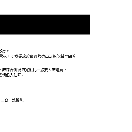
客房。
吋電視，沙發擺放於窗邊營造出舒適放鬆空間的
，床鋪合併後的寬度比一般雙人床還寬。
或情侶入住喔♪
的二合一洗髮乳