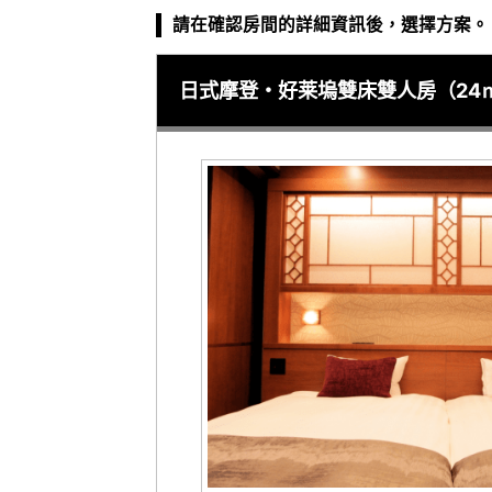
請在確認房間的詳細資訊後，選擇方案。
日式摩登・好莱塢雙床雙人房（24