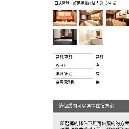
日式摩登・好莱塢雙床雙人房（24㎡）
禁菸/吸菸
禁菸
Wi-Fi
有
淋浴/浴池
有
空氣清淨機
無
這個房間可以選擇住宿方案
所選擇的條件下無可供預約的方