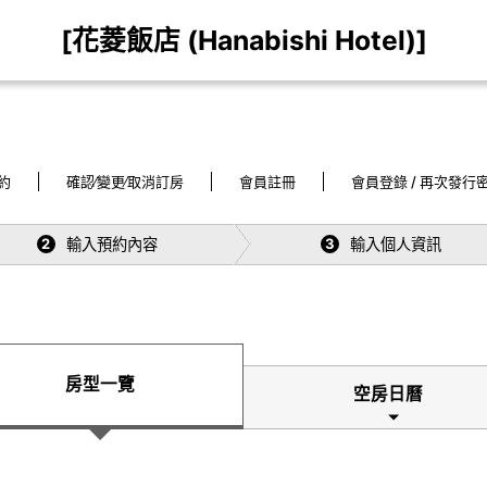
[花菱飯店 (Hanabishi Hotel)]
約
確認∕變更∕取消訂房
會員註冊
會員登錄 / 再次發行
輸入預約內容
輸入個人資訊
2
3
房型一覽
空房日曆