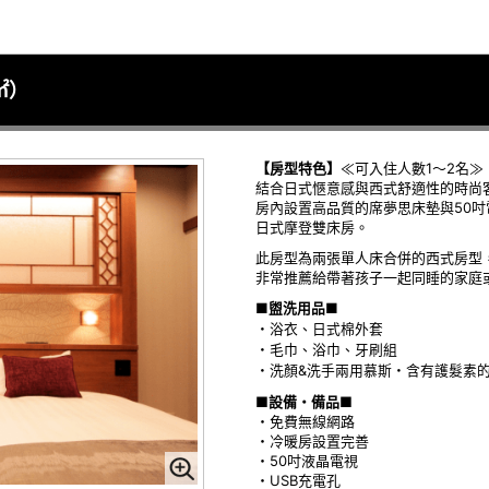
㎡）
【房型特色】
≪可入住人數1～2名≫
結合日式愜意感與西式舒適性的時尚
房內設置高品質的席夢思床墊與50
日式摩登雙床房。
此房型為兩張單人床合併的西式房型
非常推薦給帶著孩子一起同睡的家庭
■盥洗用品■
・浴衣、日式棉外套
・毛巾、浴巾、牙刷組
・洗顏&洗手兩用慕斯・含有護髮素
■設備・備品■
・免費無線網路
・冷暖房設置完善
・50吋液晶電視
・USB充電孔