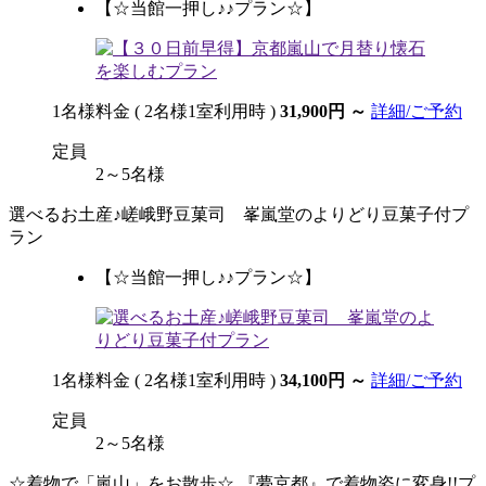
【☆当館一押し♪♪プラン☆】
1名様料金
( 2名様1室利用時 )
31,900円
～
詳細/ご予約
定員
2～5名様
選べるお土産♪嵯峨野豆菓司 峯嵐堂のよりどり豆菓子付プ
ラン
【☆当館一押し♪♪プラン☆】
1名様料金
( 2名様1室利用時 )
34,100円
～
詳細/ご予約
定員
2～5名様
☆着物で「嵐山」をお散歩☆ 『夢京都』で着物姿に変身!!プ