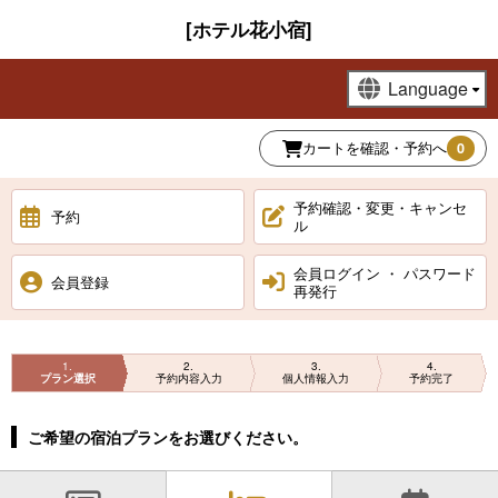
[ホテル花小宿]
カートを確認・予約へ
0
予約確認・変更・キャンセ
予約
ル
会員ログイン ・ パスワード
会員登録
再発行
1
2
3
4
プラン選択
予約内容入力
個人情報入力
予約完了
ご希望の宿泊プランをお選びください。