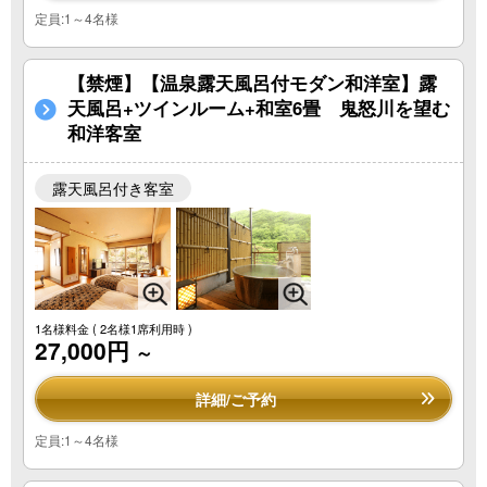
定員:1～4名様
【禁煙】【温泉露天風呂付モダン和洋室】露
天風呂+ツインルーム+和室6畳 鬼怒川を望む
和洋客室
露天風呂付き客室
1名様料金
( 2名様1席利用時 )
27,000円
～
詳細/ご予約
定員:1～4名様