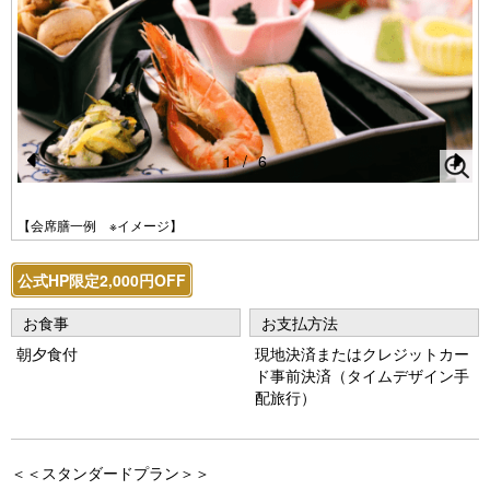
1
/
6
Pr
N
e
e
【会席膳一例 ※イメージ】
vi
xt
公式HP限定2,000円OFF
o
u
お食事
お支払方法
s
朝夕食付
現地決済またはクレジットカー
ド事前決済（タイムデザイン手
配旅行）
＜＜スタンダードプラン＞＞