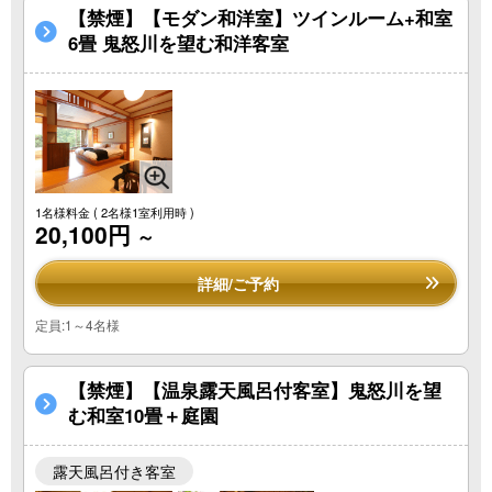
【禁煙】【モダン和洋室】ツインルーム+和室
6畳 鬼怒川を望む和洋客室
1名様料金
( 2名様1室利用時 )
20,100円
～
詳細/ご予約
定員:1～4名様
【禁煙】【温泉露天風呂付客室】鬼怒川を望
む和室10畳＋庭園
露天風呂付き客室