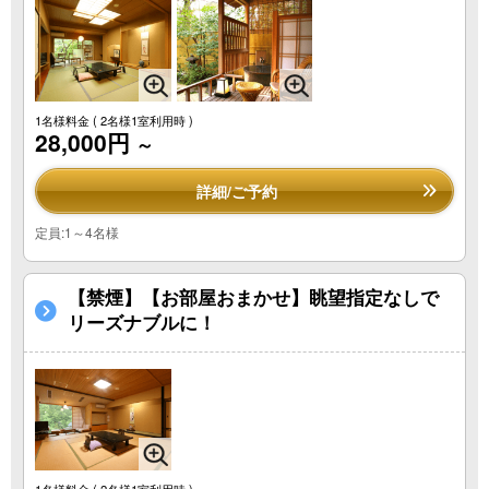
1名様料金
( 2名様1室利用時 )
28,000円
～
詳細/ご予約
定員:1～4名様
【禁煙】【お部屋おまかせ】眺望指定なしで
リーズナブルに！