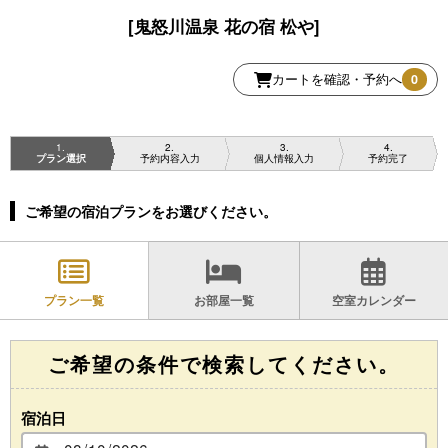
[鬼怒川温泉 花の宿 松や]
カートを確認・予約へ
0
1
2
3
4
プラン選択
予約内容入力
個人情報入力
予約完了
ご希望の宿泊プランをお選びください。
プラン一覧
お部屋一覧
空室カレンダー
ご希望の条件で検索してください。
宿泊日