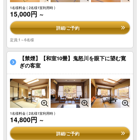
1名様料金
( 2名様1室利用時 )
15,000円
～
詳細/ご予約
定員:1～6名様
【禁煙】【和室10畳】鬼怒川を眼下に望む寛
ぎの客室
1名様料金
( 2名様1室利用時 )
14,800円
～
詳細/ご予約