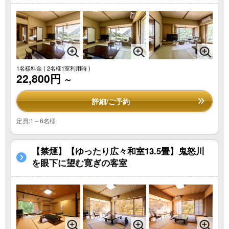
1名様料金
( 2名様1室利用時 )
22,800円
～
詳細/ご予約
定員:1～6名様
【禁煙】【ゆったり広々和室13.5畳】鬼怒川
を眼下に望む寛ぎの客室