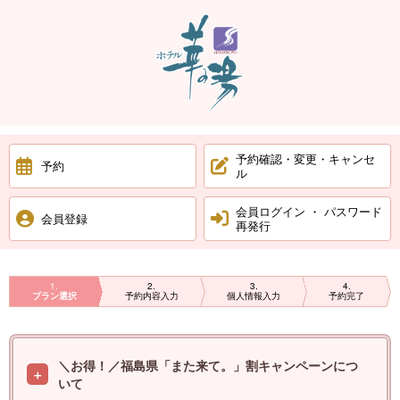
予約確認・変更・キャンセ
予約
ル
会員ログイン ・ パスワード
会員登録
再発行
1
2
3
4
プラン選択
予約内容入力
個人情報入力
予約完了
＼お得！／福島県「また来て。」割キャンペーンにつ
いて