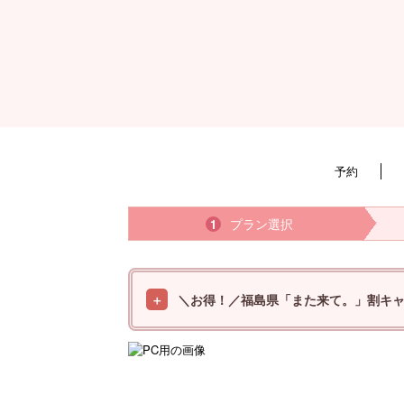
予約
プラン選択
1
＼お得！／福島県「また来て。」割キ