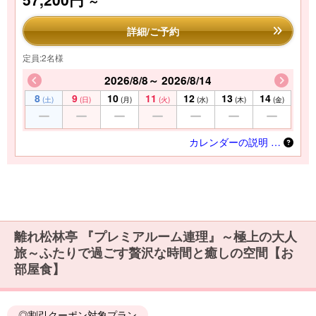
～
詳細/ご予約
定員:2名様
2026/8/8～ 2026/8/14
8
9
10
11
12
13
14
(土)
(日)
(月)
(火)
(水)
(木)
(金)
カレンダーの説明 …
離れ松林亭 『プレミアルーム連理』～極上の大人
旅～ふたりで過ごす贅沢な時間と癒しの空間【お
部屋食】
◎割引クーポン対象プラン