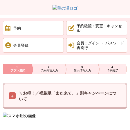
予約確認・変更・キャンセ
予約
ル
会員ログイン ・ パスワード
会員登録
再発行
1
2
3
4
プラン選択
予約内容入力
個人情報入力
予約完了
＼お得！／福島県「また来て。」割キャンペーンにつ
いて