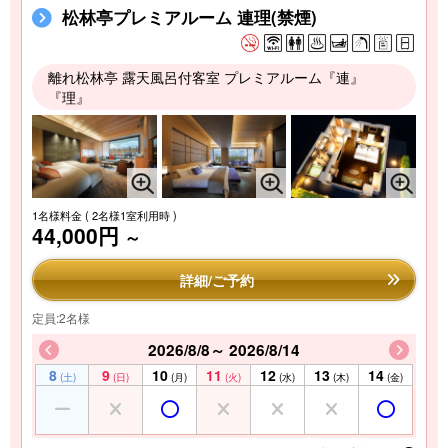
松林亭プレミアルーム 連理(禁煙)
離れ松林亭 露天風呂付客室 プレミアルーム『連』
『理』
1名様料金
( 2名様1室利用時 )
44,000円
～
詳細/ご予約
定員:2名様
2026/8/8～ 2026/8/14
8
9
10
11
12
13
14
(土)
(日)
(月)
(火)
(水)
(木)
(金)