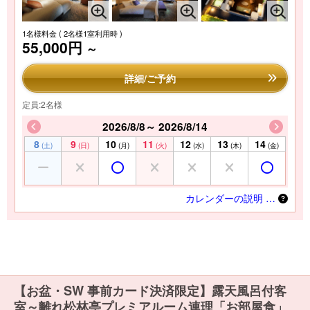
1名様料金
( 2名様1室利用時 )
55,000円
～
詳細/ご予約
定員:2名様
2026/8/8～ 2026/8/14
8
9
10
11
12
13
14
(土)
(日)
(月)
(火)
(水)
(木)
(金)
カレンダーの説明 …
【お盆・SW 事前カード決済限定】露天風呂付客
室～離れ松林亭プレミアルーム連理「お部屋食」