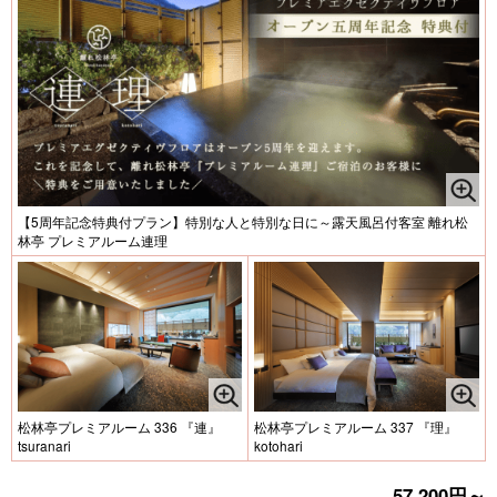
【5周年記念特典付プラン】特別な人と特別な日に～露天風呂付客室 離れ松
林亭 プレミアルーム連理
松林亭プレミアルーム 336 『連』
松林亭プレミアルーム 337 『理』
tsuranari
kotohari
57,200円～