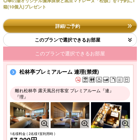
◎華の湯オリジナル濃厚抹茶と黒豆マドレーヌ「松韻」を1予約に1
箱(10個入)プレゼント
詳細/ご予約
このプランで選択できるお部屋
このプランで選択できるお部屋
松林亭プレミアルーム 連理(禁煙)
離れ松林亭 露天風呂付客室 プレミアルーム『連』
『理』
1名様料金
( 2名様1室利用時 )
57,200円