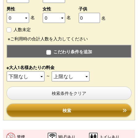
男性
女性
子供
名
名
名
人数未定
※ご利用時の合計人数を入力してください
こだわり条件を追加
※大人1名様あたりの料金
～
検索条件をクリア
検索
禁煙
Wi-Fiあり
トイレあり