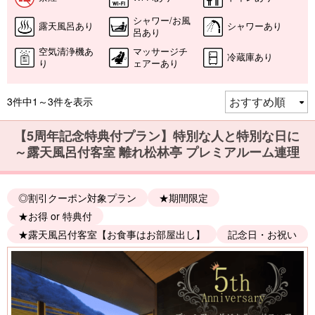
シャワー/お風
露天風呂あり
シャワーあり
呂あり
空気清浄機あ
マッサージチ
冷蔵庫あり
り
ェアーあり
3件中1～3件を表示
【5周年記念特典付プラン】特別な人と特別な日に
～露天風呂付客室 離れ松林亭 プレミアルーム連理
◎割引クーポン対象プラン
★期間限定
★お得 or 特典付
★露天風呂付客室【お食事はお部屋出し】
記念日・お祝い