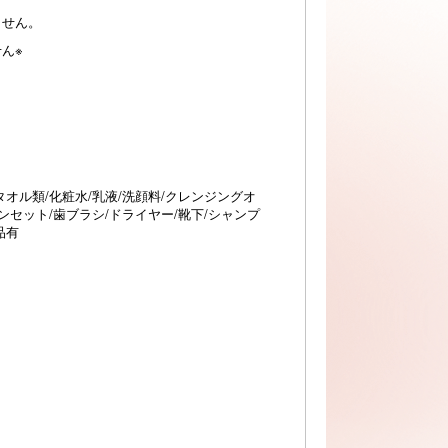
ません。
ん※
タオル類/化粧水/乳液/洗顔料/クレンジングオ
トンセット/歯ブラシ/ドライヤー/靴下/シャンプ
品有