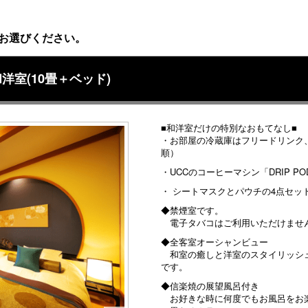
お選びください。
室(10畳＋ベッド)
■和洋室だけの特別なおもてなし■
・お部屋の冷蔵庫はフリードリンク
順）
・UCCのコーヒーマシン「DRIP 
・ シートマスクとパウチの4点セッ
◆禁煙室です。
電子タバコはご利用いただけませ
◆全客室オーシャンビュー
和室の癒しと洋室のスタイリッシュ
です。
◆信楽焼の展望風呂付き
お好きな時に何度でもお風呂をお楽