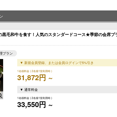
ン
クの黒毛和牛を食す！人気のスタンダードコース★季節の会席プ
理プラン
▼ 新規会員登録、または会員ログインで5%引き
1名様料金
( 2名様1室利用時 )
31,872円
～
▼ 通常料金
1名様料金
( 2名様1室利用時 )
33,550円
～