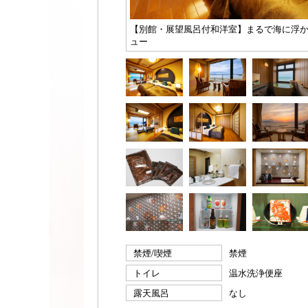
【別館・展望風呂付和洋室】まるで海に浮
ュー
禁煙/喫煙
禁煙
トイレ
温水洗浄便座
露天風呂
なし