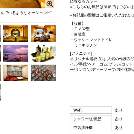
に異なるカラー
※こちらのお風呂は温泉ではござい
かんでいるようなオーシャンビ
※お部屋の階層はご指定いただけませ
【設備】
・ＴＶ32型
・冷蔵庫
・ウォシュレットトイレ
・ミニキッチン
[アメニティ]
オリジナル浴衣 又は 人気の作務衣/
イル/手鏡/ヘアーゴム/ブラシ/コッ
ー/リンス/ボディーソープ/男性化粧
Wi-Fi
あり
シャワー/お風呂
あり
空気清浄機
あり