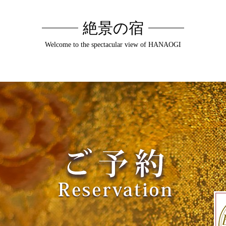
絶景の宿
Welcome to the spectacular view of HANAOGI