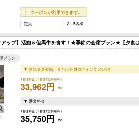
クーポンが利用できます。
定員
2～5名様
アップ】活鮑＆但馬牛を食す！★季節の会席プラン★【夕食はお
理プラン
▼ 新規会員登録、または会員ログインで5%引き
1名様料金
( 2名様1室利用時 )
33,962円
～
▼ 通常料金
1名様料金
( 2名様1室利用時 )
35,750円
だ
～