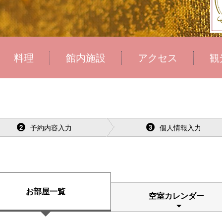
料理
館内施設
アクセス
観
予約内容入力
個人情報入力
2
3
お部屋一覧
空室カレンダー