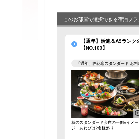
このお部屋で選択できる宿泊プラ
【通年】活鮑＆A5ラン
【NO.103】
「通年」静花扇スタンダード お料
秋のスタンダード会席の一例※イメー
ジ あわびは2名様盛り