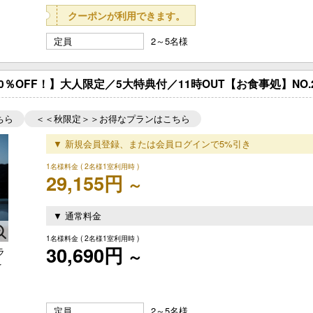
クーポンが利用できます。
定員
2～5名様
％OFF！】大人限定／5大特典付／11時OUT【お食事処】NO.2
ちら
＜＜秋限定＞＞お得なプランはこちら
▼ 新規会員登録、または会員ログインで5%引き
1名様料金
( 2名様1室利用時 )
29,155円
～
▼ 通常料金
1名様料金
( 2名様1室利用時 )
30,690円
ラ
～
を
定員
2～5名様