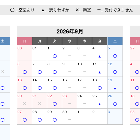
…空室あり
…残りわずか
…満室
…受付できません
2026年9月
土
日
月
火
水
木
金
土
日
30
31
1
2
3
4
5
27
6
7
8
9
10
11
12
4
13
14
15
16
17
18
19
11
20
21
22
23
24
25
26
18
27
28
29
30
1
2
3
25