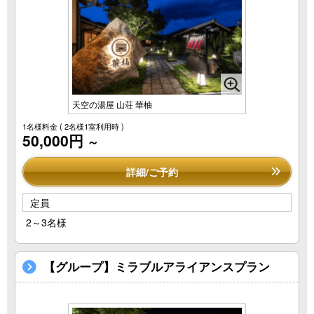
天空の湯屋 山荘 華柚
1名様料金
( 2名様1室利用時 )
50,000円
～
詳細/ご予約
定員
2～3名様
【グループ】ミラブルアライアンスプラン