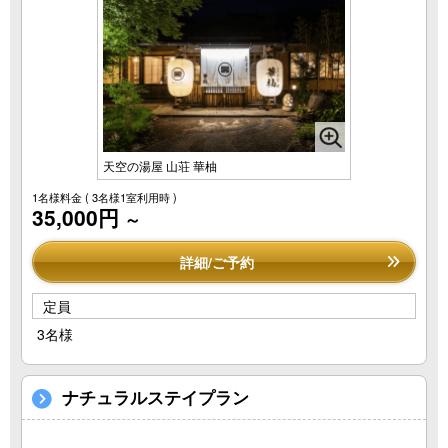
天空の湯屋 山荘 華柚
1名様料金
( 3名様1室利用時 )
35,000円
～
詳細/ご予約
定員
3名様
ナチュラルステイプラン