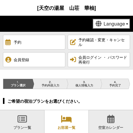
[天空の湯屋 山荘 華柚]
予約確認・変更・キャンセ
予約
ル
会員ログイン ・ パスワード
会員登録
再発行
1
2
3
4
プラン選択
予約内容入力
個人情報入力
予約完了
ご希望の宿泊プランをお選びください。
プラン一覧
お部屋一覧
空室カレンダー