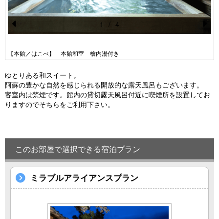
1
/
4
Pr
N
e
e
【本館／はこべ】 本館和室 檜内湯付き
vi
xt
ゆとりある和スイート。
o
阿蘇の豊かな自然を感じられる開放的な露天風呂もございます。
u
客室内は禁煙です。館内の貸切露天風呂付近に喫煙所を設置してお
りますのでそちらをご利用下さい。
s
このお部屋で選択できる宿泊プラン
ミラブルアライアンスプラン