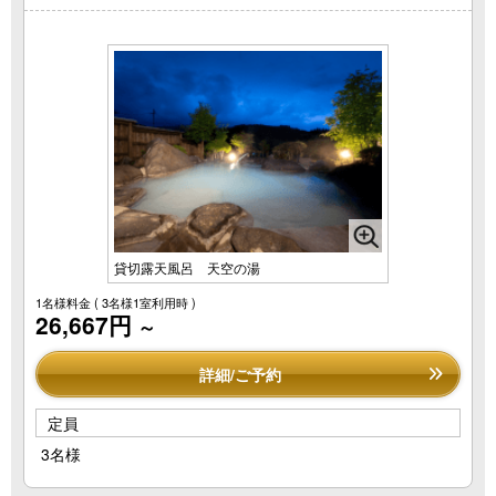
貸切露天風呂 天空の湯
1名様料金
( 3名様1室利用時 )
26,667円
～
詳細/ご予約
定員
3名様