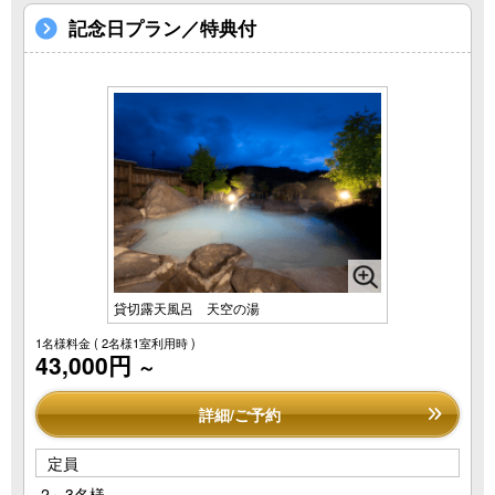
記念日プラン／特典付
貸切露天風呂 天空の湯
1名様料金
( 2名様1室利用時 )
43,000円
～
詳細/ご予約
定員
2～3名様