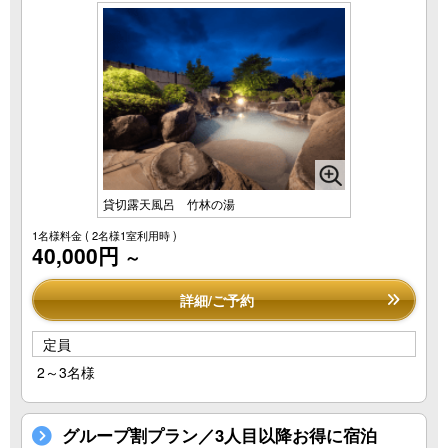
貸切露天風呂 竹林の湯
1名様料金
( 2名様1室利用時 )
40,000円
～
詳細/ご予約
定員
2～3名様
グループ割プラン／3人目以降お得に宿泊