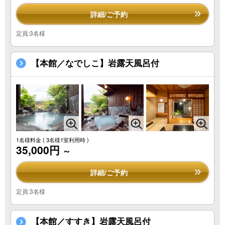
詳細/ご予約
定員:3名様
【本館／なでしこ】岩露天風呂付
1名様料金
( 3名様1室利用時 )
35,000円
～
詳細/ご予約
定員:3名様
【本館／すすき】岩露天風呂付