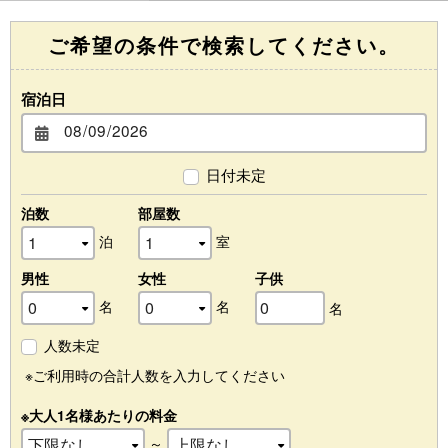
ご希望の条件で検索してください。
宿泊日
日付未定
泊数
部屋数
泊
室
男性
女性
子供
名
名
名
人数未定
※ご利用時の合計人数を入力してください
※大人1名様あたりの料金
～