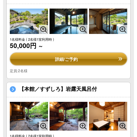
1名様料金
( 2名様1室利用時 )
50,000円
～
詳細/ご予約
定員:2名様
【本館／すずしろ】岩露天風呂付
1名様料金
( 2名様1室利用時 )