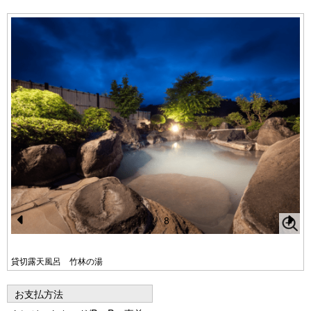
1
/
8
Pr
N
e
e
貸切露天風呂 竹林の湯
vi
xt
お支払方法
o