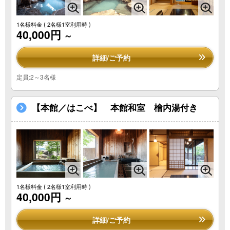
1名様料金
( 2名様1室利用時 )
40,000円
～
詳細/ご予約
定員:2～3名様
【本館／はこべ】 本館和室 檜内湯付き
1名様料金
( 2名様1室利用時 )
40,000円
～
詳細/ご予約