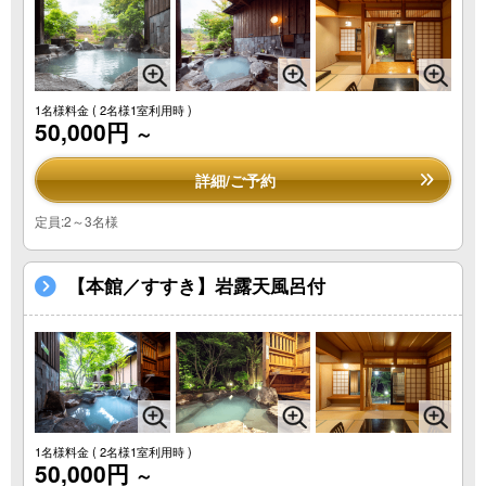
1名様料金
( 2名様1室利用時 )
50,000円
～
詳細/ご予約
定員:2～3名様
【本館／すすき】岩露天風呂付
1名様料金
( 2名様1室利用時 )
50,000円
～