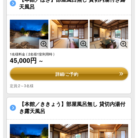
天風呂
1名様料金
( 2名様1室利用時 )
45,000円
～
詳細/ご予約
定員:2～3名様
【本館／ききょう】部屋風呂無し 貸切内湯付
き露天風呂