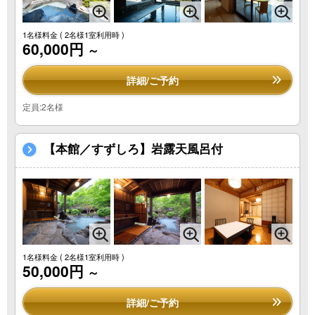
1名様料金
( 2名様1室利用時 )
60,000円
～
詳細/ご予約
定員:2名様
【本館／すずしろ】岩露天風呂付
1名様料金
( 2名様1室利用時 )
50,000円
～
詳細/ご予約