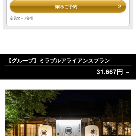
詳細/ご予約
定員:2～3名様
【グループ】ミラブルアライアンスプラン
31,667円
～