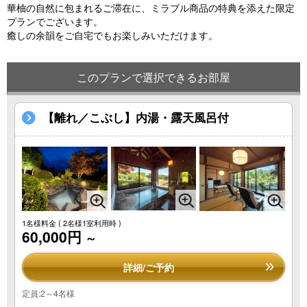
華柚の自然に包まれるご滞在に、ミラブル商品の特典を添えた限定
プランでございます。
癒しの余韻をご自宅でもお楽しみいただけます。
このプランで選択できるお部屋
【離れ／こぶし】内湯・露天風呂付
1名様料金
( 2名様1室利用時 )
60,000円
～
詳細/ご予約
定員:2～4名様