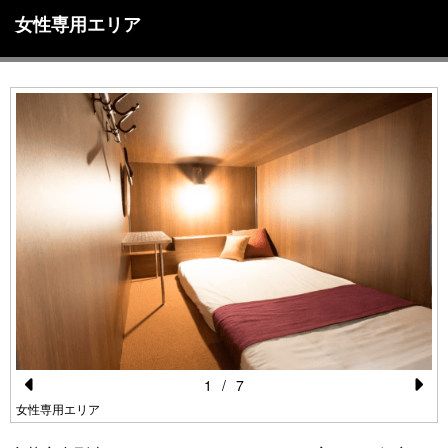
女性専用エリア
1
/
7
Pr
N
女性専用エリア
e
e