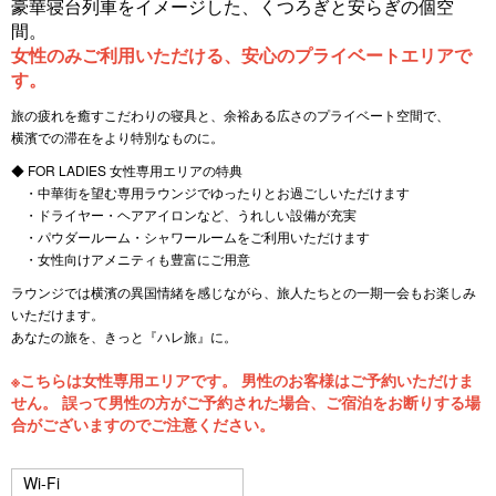
豪華寝台列車をイメージした、くつろぎと安らぎの個空
vi
xt
間。
o
女性のみご利用いただける、安心のプライベートエリアで
す。
u
旅の疲れを癒すこだわりの寝具と、余裕ある広さのプライベート空間で、
s
横濱での滞在をより特別なものに。
◆ FOR LADIES 女性専用エリアの特典
・中華街を望む専用ラウンジでゆったりとお過ごしいただけます
・ドライヤー・ヘアアイロンなど、うれしい設備が充実
・パウダールーム・シャワールームをご利用いただけます
・女性向けアメニティも豊富にご用意
ラウンジでは横濱の異国情緒を感じながら、旅人たちとの一期一会もお楽しみ
いただけます。
あなたの旅を、きっと『ハレ旅』に。
※こちらは女性専用エリアです。 男性のお客様はご予約いただけま
せん。 誤って男性の方がご予約された場合、ご宿泊をお断りする場
合がございますのでご注意ください。
Wi-Fi