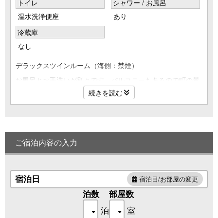
トイレ
シャワー / お風呂
温水洗浄便座
あり
冷蔵庫
なし
デラックスツインルーム（海側：禁煙）
お風呂とお手洗いが別々です。バルコニーもあるので町の景
観がお楽しみいただけます。
続きを読む
※客室を３名様でご利用の場合は１台エキストラベッドがは
いります。
ご宿泊内容の入力
※空調は一括管理となります（夏季は冷房/冬季は暖房）。
宿泊日
宿泊日/お部屋の変更
泊数
部屋数
泊
室