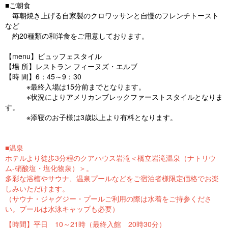
■ご朝食
毎朝焼き上げる自家製のクロワッサンと自慢のフレンチトースト
など
約20種類の和洋食をご用意しております。
【menu】ビュッフェスタイル
【場 所】レストラン フィーヌズ・エルブ
【時 間】6：45～9：30
※最終入場は15分前までとなります。
※状況によりアメリカンブレックファーストスタイルとなりま
す。
※添寝のお子様は3歳以上より有料となります。
■温泉
ホテルより徒歩3分程のクアハウス岩滝＜橋立岩滝温泉（ナトリウ
ム-硝酸塩・塩化物泉）＞。
多彩な浴槽やサウナ、温泉プールなどをご宿泊者様限定価格でお楽
しみいただけます。
（サウナ・ジャグジー・プールご利用の際は水着をご持参くださ
い。プールは水泳キャップも必要）
【時間】平日 10～21時（最終入館 20時30分）