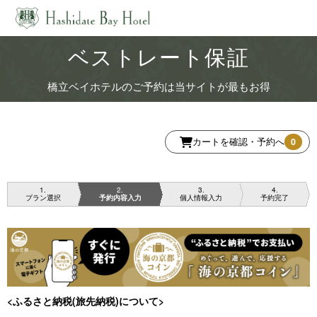
ベストレート保証
橋立ベイホテルのご予約は当サイトが最もお得
カートを確認・予約へ
0
1
2
3
4
プラン選択
予約内容入力
個人情報入力
予約完了
<ふるさと納税(旅先納税)について>