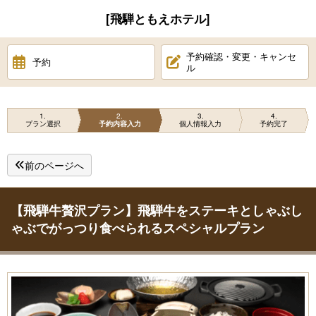
[飛騨ともえホテル]
予約確認・変更・キャンセ
予約
ル
1
2
3
4
プラン選択
予約内容入力
個人情報入力
予約完了
前のページへ
【飛騨牛贅沢プラン】飛騨牛をステーキとしゃぶし
ゃぶでがっつり食べられるスペシャルプラン