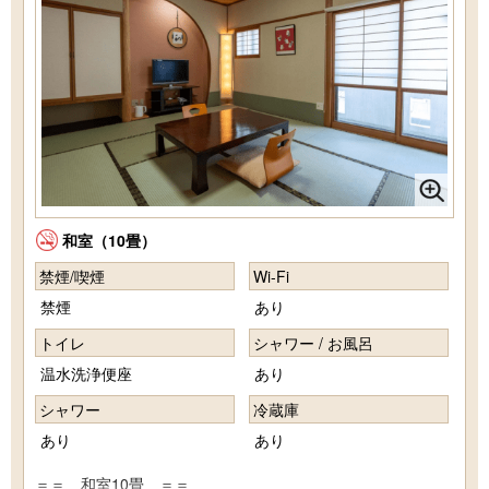
和室（10畳）
禁煙/喫煙
Wi-Fi
禁煙
あり
トイレ
シャワー / お風呂
温水洗浄便座
あり
シャワー
冷蔵庫
あり
あり
＝＝ 和室10畳 ＝＝