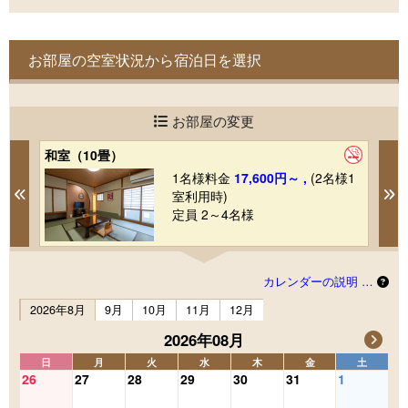
お部屋の空室状況から宿泊日を選択
お部屋の変更
和室（10畳）
【
1
1名様料金
17,600円～ ,
(2名様1
Previous
N
室利用時)
定員 2～4名様
カレンダーの説明 …
2026年8月
9月
10月
11月
12月
2026年08月
日
月
火
水
木
金
土
26
27
28
29
30
31
1