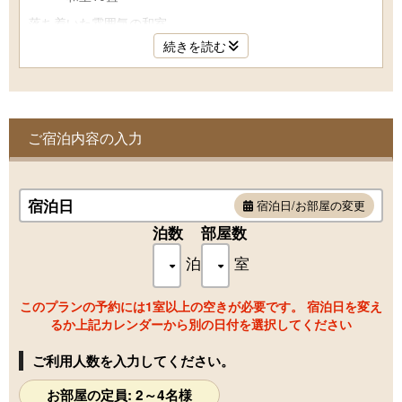
落ち着いた雰囲気の和室
続きを読む
全室バス・トイレ・冷暖房完備となっております。
【お部屋にご用意してある物】
テレビ・衛星放送・電話・湯沸かしポット・お茶セット・冷
ご宿泊内容の入力
蔵庫（有料のドリンクが入っています）・ドライヤー・電気
スタンド・インタネット接続（Wi-Fi）
宿泊日
宿泊日/お部屋の変更
【お部屋にご用意してあるアメニティ―】
泊数
部屋数
ボディソープ・リンスインシャンプー・ハミガキセット・カ
泊
室
ミソリ・シャワーキャップ・ブラシ・タオル・バスタオル・
浴衣・スリッパ
このプランの予約には1室以上の空きが必要です。 宿泊日を変え
るか上記カレンダーから別の日付を選択してください
【共同浴場の利用時間】
ご利用人数を入力してください。
16：00～22：00
お部屋の定員: 2～4名様