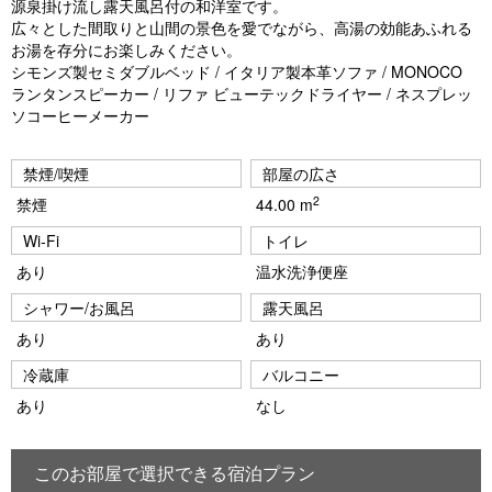
源泉掛け流し露天風呂付の和洋室です。
vi
xt
広々とした間取りと山間の景色を愛でながら、高湯の効能あふれる
お湯を存分にお楽しみください。
o
シモンズ製セミダブルベッド / イタリア製本革ソファ / MONOCO
u
ランタンスピーカー / リファ ビューテックドライヤー / ネスプレッ
ソコーヒーメーカー
s
禁煙/喫煙
部屋の広さ
2
禁煙
44.00 m
Wi-Fi
トイレ
あり
温水洗浄便座
シャワー/お風呂
露天風呂
あり
あり
冷蔵庫
バルコニー
あり
なし
このお部屋で選択できる宿泊プラン