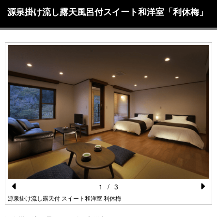
源泉掛け流し露天風呂付スイート和洋室「利休梅」
1
/
3
Pr
N
源泉掛け流し露天付 スイート和洋室 利休梅
e
e