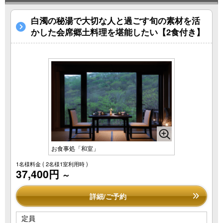
白濁の秘湯で大切な人と過ごす旬の素材を活
かした会席郷土料理を堪能したい【2食付き】
お食事処「和室」
1名様料金
( 2名様1室利用時 )
37,400円
～
詳細/ご予約
定員