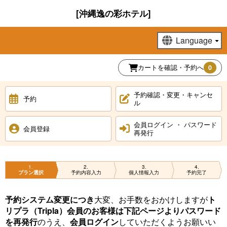
[沖縄逸の彩ホテル]
カートを確認・予約へ
0
予約確認・変更・キャンセ
予約
ル
会員ログイン ・ パスワード
会員登録
再発行
1
2
3
4
プラン選択
予約内容入力
個人情報入力
予約完了
予約システム変更につき
大変、お手数をおかけしますが
ト
リプラ（Tripla）会員のお客様は下記ページよりパスワード
を再発行
のうえ、
会員ログイン
していただくようお願いい