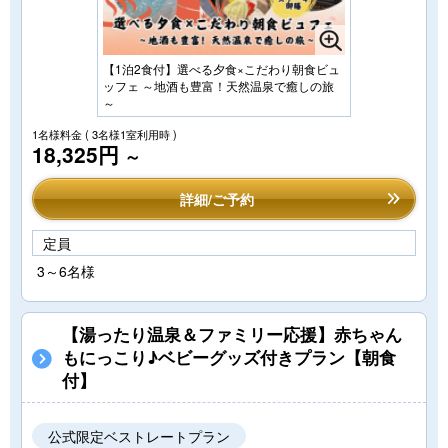
【1泊2食付】選べる夕食×こだわり朝食ビュ
ッフェ ～地酒も豊富！天然温泉で癒しの旅
～
1名様料金
( 3名様1室利用時 )
18,325円
～
詳細/ご予約
定員
3～6名様
【湯ったり温泉＆ファミリー応援】赤ちゃん
もにっこり♪ベビーグッズ付きプラン【朝食
付】
公式限定ベストレートプラン