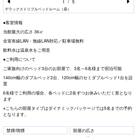
1
/
5
Pr
N
デラックストリプルベッドルーム（昼）
e
e
●客室情報
vi
xt
当館最大の広さ 36㎡
o
全室有線LAN・無線LAN対応／駐車場無料
u
飲料水は温泉水をご用意
s
●ご利用について
ご家族向けのベッド3台のお部屋で、3名～6名様まで宿泊可能
140cm幅のダブルベッド2台、120cm幅のセミダブルベッド1台を設
置
6名様でご利用の場合、各ベッドに2名ずつお休みいただく形となり
ます
※こちらの部屋タイプはダイナミックパッケージでは5名までの予約
となります。
禁煙/喫煙
部屋の広さ