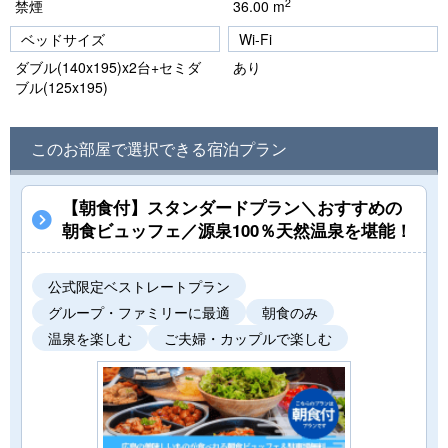
2
禁煙
36.00 m
ベッドサイズ
Wi-Fi
ダブル(140x195)x2台+セミダ
あり
ブル(125x195)
このお部屋で選択できる宿泊プラン
【朝食付】スタンダードプラン＼おすすめの
朝食ビュッフェ／源泉100％天然温泉を堪能！
公式限定ベストレートプラン
グループ・ファミリーに最適
朝食のみ
温泉を楽しむ
ご夫婦・カップルで楽しむ