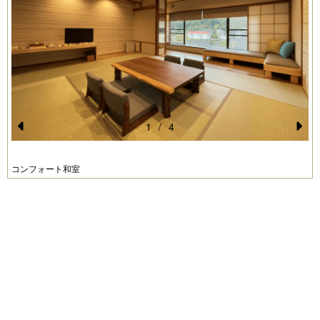
1
/
4
Pr
N
e
e
コンフォート和室
vi
xt
o
u
s