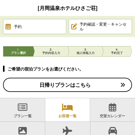
[月岡温泉ホテルひさご荘]
予約確認・変更・キャンセ
予約
ル
1
2
3
4
プラン選択
予約内容入力
個人情報入力
予約完了
ご希望の宿泊プランをお選びください。
日帰りプランはこちら
プラン一覧
お部屋一覧
空室カレンダー